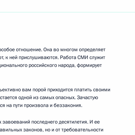
нутренних морей РАН, Академику РАН В.Е. ХАИНУ
 особое отношение. Она во многом определяет
ти В.П.СЕРДЮКОВУ
т, к ней прислушиваются. Работа СМИ служит
онального российского народа, формирует
ъективно вам порой приходится платить своими
ого государственного учреждения «Центр
стается одной из самых опасных. Зачастую
етербург» Госстандарта России, В.В.Окрепилову
я на пути произвола и беззакония.
 завоеваний последнего десятилетия. И ее
авильных законов, но и от требовательности