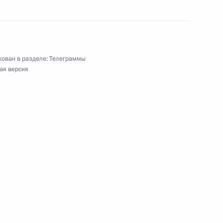
ован в разделе:
Телеграммы
ая версия
го экономического форума 2003 года