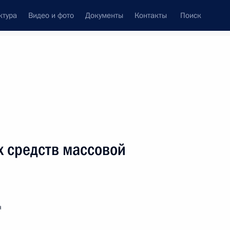
ктура
Видео и фото
Документы
Контакты
Поиск
венный Совет
Совет Безопасности
Комиссии и советы
леграммы
Сведения о Президенте
февраль, 2004
ть следующие материалы
х средств массовой
еского театра Российской Армии
я