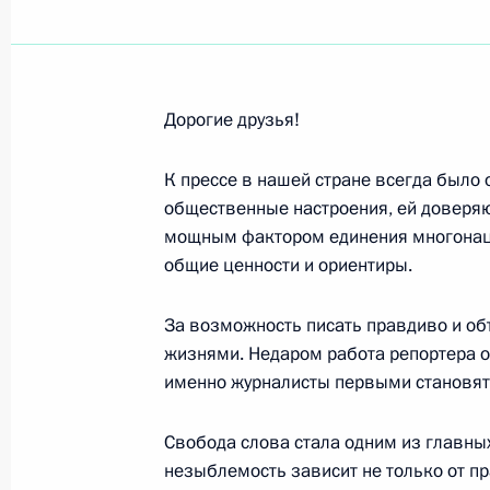
Февраль 2004 года
Институт литосферы окраинных и в
26 февраля 2004 года, 00:00
Дорогие друзья!
К прессе в нашей стране всегда было
Губернатору Ленинградской облас
общественные настроения, ей доверяю
25 февраля 2004 года, 00:00
мощным фактором единения многонаци
общие ценности и ориентиры.
За возможность писать правдиво и об
Генеральному директору Федеральн
жизнями. Недаром работа репортера о
испытаний и сертификации-Санкт-П
именно журналисты первыми становятс
24 февраля 2004 года, 00:00
Свобода слова стала одним из главных
незыблемость зависит не только от пр