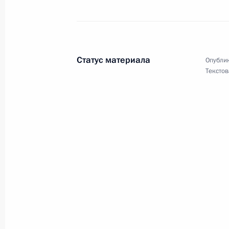
Господину Войцеху Ярузельскому
5 июля 2003 года, 00:00
Статус материала
Опублик
Текстов
М.Г.ИСАКОВОЙ
5 июля 2003 года, 00:00
Академику РАН В.Н.ТОРОПОВУ
5 июля 2003 года, 00:00
Июнь 2003 года
Участникам и гостям Петербургско