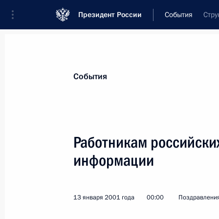
Президент России
События
Стру
Президент
Администрация
Государст
Новости
Стенограммы
Поездки
Те
События
Показа
Работникам российски
информации
Коллективу Центрального академич
1 марта 2004 года, 00:00
13 января 2001 года
00:00
Поздравлени