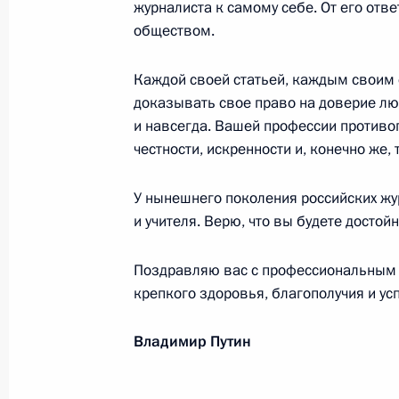
Сентябрь 2003 года
журналиста к самому себе. От его отве
обществом.
Губернатору Новгородской област
17 сентября 2003 года, 00:00
Каждой своей статьей, каждым своим 
доказывать свое право на доверие лю
и навсегда. Вашей профессии противо
честности, искренности и, конечно же, 
Июль 2003 года
А.С.ЛЕВЕНБУКУ
У нынешнего поколения российских ж
и учителя. Верю, что вы будете досто
20 июля 2003 года, 00:00
Поздравляю вас с профессиональным 
крепкого здоровья, благополучия и ус
А.Ю.ГЕРМАНУ
20 июля 2003 года, 00:00
Владимир Путин