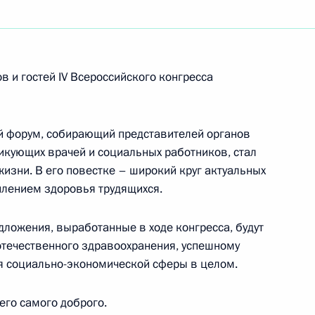
нии, посвященной вводу в промышленную
инградской ТЭЦ-2
в и гостей IV Всероссийского конгресса
диологический научно-производственный
 форум, собирающий представителей органов
тикующих врачей и социальных работников, стал
зни. В его повестке – широкий круг актуальных
плением здоровья трудящихся.
им. А.В.Вишневского» РАМН
дложения, выработанные в ходе конгресса, будут
отечественного здравоохранения, успешному
я социально-экономической сферы в целом.
го самого доброго.