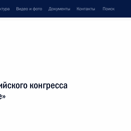
ктура
Видео и фото
Документы
Контакты
Поиск
венный Совет
Совет Безопасности
Комиссии и советы
леграммы
Сведения о Президенте
Октябрь, 2005
ть следующие материалы
ийского конгресса
е»