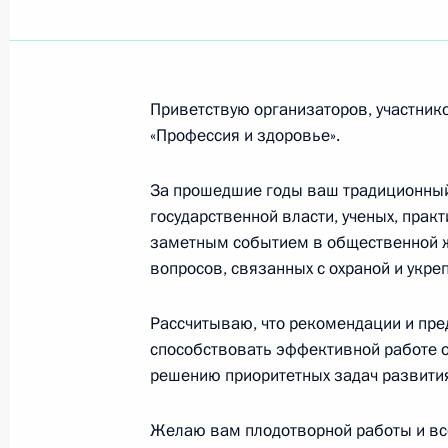
Участникам торжественной церемо
эксплуатацию первого блока Калин
28 октября 2005 года, 00:00
Приветствую организаторов, участнико
«Профессия и здоровье».
Сотрудникам ФГУ «Российский кар
комплекс»
За прошедшие годы ваш традиционный
государственной власти, ученых, прак
28 октября 2005 года, 00:00
заметным событием в общественной жи
вопросов, связанных с охраной и укре
Коллективу ГУ «Институт хирургии 
Рассчитываю, что рекомендации и пре
способствовать эффективной работе 
27 октября 2005 года, 00:00
решению приоритетных задач развити
Желаю вам плодотворной работы и все
Г.В.НОВОЖИЛОВУ