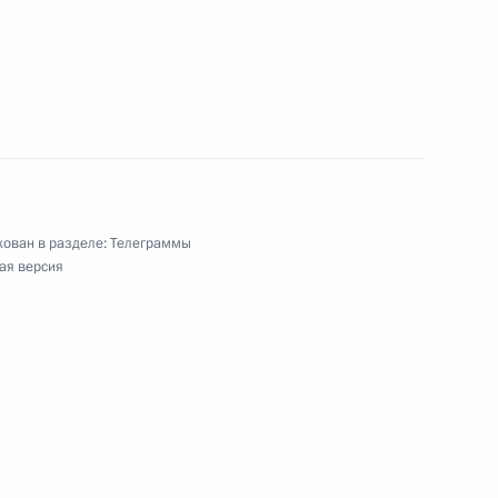
ован в разделе:
Телеграммы
улина на Цветном бульваре
ая версия
фсоюза работников строительстваи
ериалов Российской Федерации