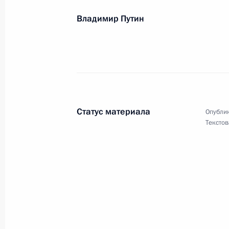
27 октября 2005 года, 00:00
Владимир Путин
Б.А.ГРИГОРЬЕВУ
26 октября 2005 года, 00:00
Статус материала
Опублик
Коллективу Московского цирка Ник
Текстов
26 октября 2005 года, 00:00
Делегатам и гостям IV съезда про
промышленности строительных мат
26 октября 2005 года, 00:00