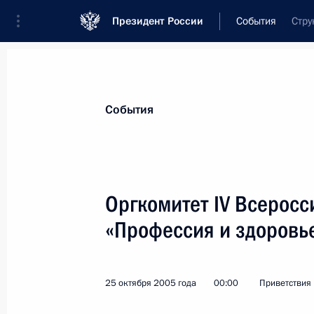
Президент России
События
Стру
Президент
Администрация
Государст
Новости
Стенограммы
Поездки
Те
События
Показа
Оргкомитет IV Всеросс
«Профессия и здоровь
Т.В.КОКОВОЙ
29 октября 2005 года, 00:00
25 октября 2005 года
00:00
Приветствия