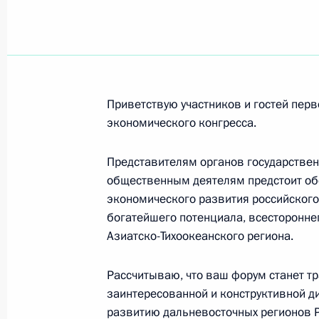
Народному художнику СССР,главном
театра имени Евгения Вахтангов
10 октября 2005 года, 00:00
Приветствую участников и гостей пер
экономического конгресса.
Членам сборной команды России п
9 октября 2005 года, 00:00
Представителям органов государствен
общественным деятелям предстоит об
экономического развития российского
богатейшего потенциала, всесторонне
Участникам и организаторам III еж
Азиатско-Тихоокеанского региона.
по футболу среди инвалидов
8 октября 2005 года, 00:00
Рассчитываю, что ваш форум станет т
заинтересованной и конструктивной д
развитию дальневосточных регионов 