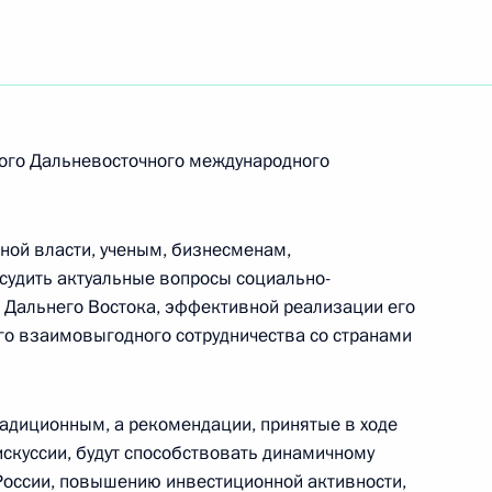
у художнику Государственного академического
аИ.Г.СУМБАТАШВИЛИ
вого Дальневосточного международного
о художественной гимнастике
ной власти, ученым, бизнесменам,
судить актуальные вопросы социально-
 Дальнего Востока, эффективной реализации его
го взаимовыгодного сотрудничества со странами
егодного турнира Кубка Президента России
радиционным, а рекомендации, принятые в ходе
искуссии, будут способствовать динамичному
России, повышению инвестиционной активности,