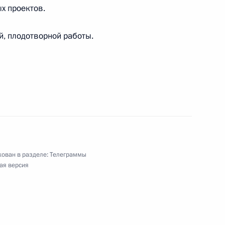
х проектов.
и перерабатывающей промышленности
, плодотворной работы.
священного 100-летию со дня
венного технического университета
ован в разделе:
Телеграммы
ая версия