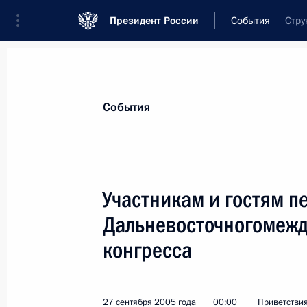
Президент России
События
Стру
Президент
Администрация
Государст
Новости
Стенограммы
Поездки
Те
События
Показа
Участникам и гостям п
Дальневосточногомежд
Участникам торжественного мероп
Международного фонда единства п
конгресса
12 октября 2005 года, 00:00
27 сентября 2005 года
00:00
Приветстви