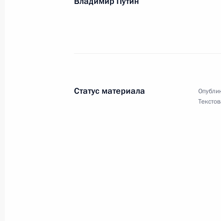
Владимир Путин
О.Б.ГАЛАХОВУ
10 августа 2005 года, 00:00
Статус материала
Опублик
Текстов
Российским строителям
10 августа 2005 года, 00:00
Совету митрополии Русской правос
10 августа 2005 года, 00:00