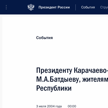
Президент России
События
Стру
Президент
Администрация
Государст
Новости
Стенограммы
Поездки
Те
События
Показа
Президенту Карачаево
М.А.Батдыеву, жителя
Государственный научный центр «И
С.С.ГЕРШТЕЙНУ
Республики
13 июля 2004 года, 00:00
3 июля 2004 года
00:00