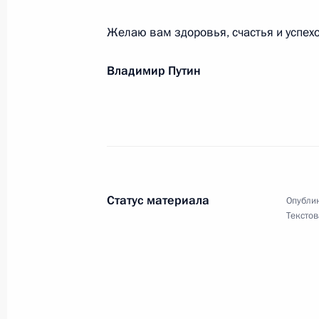
7 июля 2004 года, 00:00
Желаю вам здоровья, счастья и успехо
Владимир Путин
Москва, Государственный академи
7 июля 2004 года, 00:00
Президенту Республики Северная О
Республики Северная Осетия – Ала
Статус материала
Опублик
Текстов
7 июля 2004 года, 00:00
Губернатору Новгородской области
5 июля 2004 года, 00:00