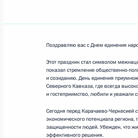
Федеральное космическое агентст
13 июля 2004 года, 00:00
Поздравляю вас с Днем единения нар
С.И.МУРАТОВОЙ
13 июля 2004 года, 00:00
Этот праздник стал символом межнаци
показал стремление общественно-поли
и созиданию. День единения приумнож
Северного Кавказа, где всегда высок
Строителям и работникам Байкало
и гостеприимство, любили и уважали 
9 июля 2004 года, 00:00
Сегодня перед Карачаево-Черкесией с
экономического потенциала региона,
Санкт-Петербург, Институт мозга 
защищенности людей. Убежден, что жи
Н.П.БЕХТЕРЕВОЙ
эффективного решения.