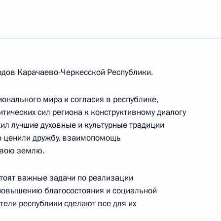
во А.С.ЕЛИСЕЕВУ
одов Карачаево-Черкесской Республики.
онального мира и согласия в республике,
тических сил региона к конструктивному диалогу
ил лучшие духовные и культурные традиции
о ценили дружбу, взаимопомощь
-Амурской железнодорожной магистрали
свою землю.
тоят важные задачи по реализации
 повышению благосостояния и социальной
человека РАН Академику РАН и РАМН
тели республики сделают все для их