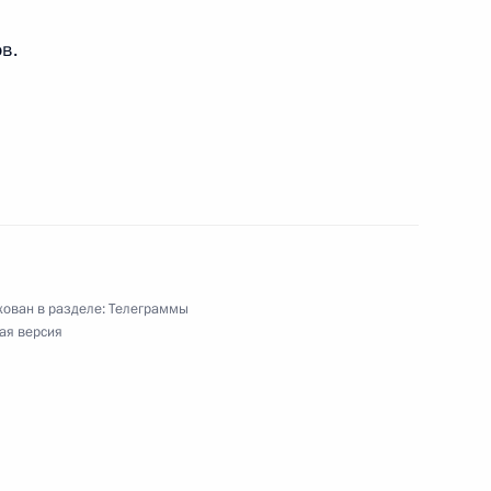
в.
ческий Большой театр России Е.В.Образцовой
сетия – Алания А.С. ДЗАСОХОВУ. Жителям
ния
ован в разделе:
Телеграммы
ая версия
 М.М.ПРУСАКУ. Жителям Новгородской области