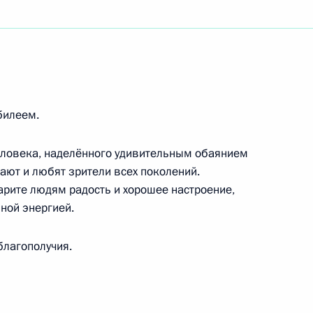
м XVIII Петербургского международного
Африканской Республики
билеем.
человека, наделённого удивительным обаянием
ают и любят зрители всех поколений.
арите людям радость и хорошее настроение,
сценаристу
ной энергией.
благополучия.
у России, актёру Московского театра миниатюр