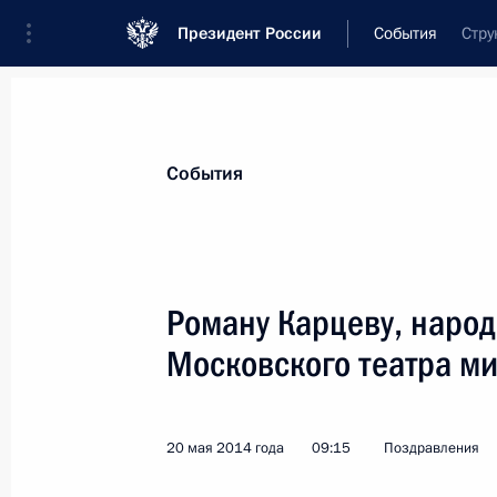
Президент России
События
Стру
Президент
Администрация
Государст
Новости
Стенограммы
Поездки
Те
События
Показа
Роману Карцеву, народ
Московского театра м
Патриарху Московскому и всея Рус
24 мая 2014 года, 10:30
20 мая 2014 года
09:15
Поздравления