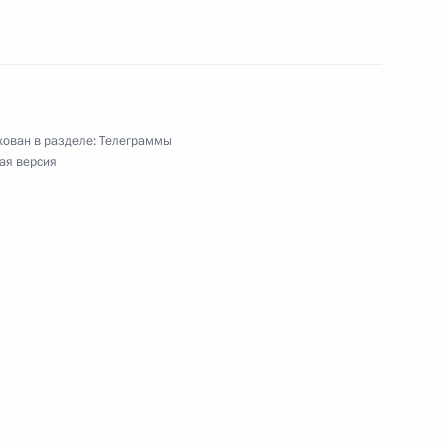
Кальдерону, Президенту Республики Колумбия
ован в разделе:
Телеграммы
ая версия
о конгресса русской прессы
йского фестиваля «Российская студенческая