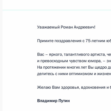
Участникам, организаторам и гостя
экономического форума
22 мая 2014 года, 10:30
Уважаемый Роман Андреевич!
Джейкобу Зуме, Президенту Южно-
Примите поздравления с 75-летним ю
21 мая 2014 года, 18:30
Вас – яркого, талантливого артиста, 
и превосходным чувством юмора, – зн
На протяжении многих лет Вы щедро д
Глебу Панфилову, кинорежиссёру и 
делитесь с ними оптимизмом и жизнен
21 мая 2014 года, 09:30
Желаю Вам здоровья, вдохновения и 
Владимир Путин
Роману Карцеву, народному артист
20 мая 2014 года, 09:15