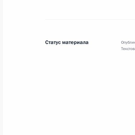
Господину Хуану Мануэлю Сантосу 
19 мая 2014 года, 13:00
Статус материала
Опублик
Текстов
Участникам и гостям XVI Всемирног
19 мая 2014 года, 10:00
Участникам и гостям XXII Всеросси
весна»
15 мая 2014 года, 20:00