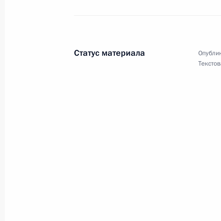
15 марта 2014 года, 13:40
Статус материала
Опублик
Участникам группы «Любэ»
Текстов
15 марта 2014 года, 12:40
Светлане Коноваловой, Алёне Кауф
чемпионам XI Паралимпийских зим
эстафете по лыжным гонкам 4х2,5 
15 марта 2014 года, 12:20
Юрию Бондареву, писателю