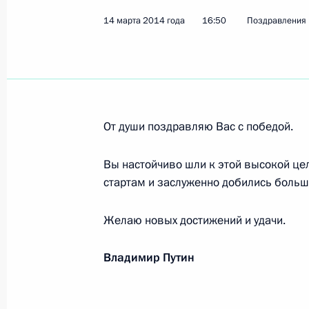
14 марта 2014 года
Алексею Бугаеву, серебряному при
16:50
Поздравления
в Сочи в соревнованиях по горнол
спортсменов с физическими особе
15 марта 2014 года, 16:00
От души поздравляю Вас с победой.
Валерию Редкозубову, бронзовому 
Вы настойчиво шли к этой высокой це
2014 года в Сочи в соревнованиях
стартам и заслуженно добились больш
среди слабовидящих спортсменов
15 марта 2014 года, 15:40
Желаю новых достижений и удачи.
Владимир Путин
Роману Петушкову, Владиславу Лек
Миннегулову, чемпионам XI Парали
в открытой эстафете по лыжным го