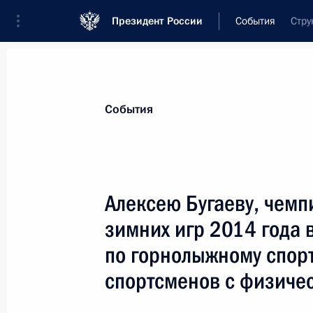
Президент России
События
Стру
Президент
Администрация
Государст
Новости
Стенограммы
Поездки
Те
События
Показа
Алексею Бугаеву, чемп
зимних игр 2014 года 
Сборной команде России по кёрлин
Паралимпийских зимних игр 2014 
по горнолыжному спор
15 марта 2014 года, 18:00
спортсменов с физиче