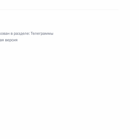
ован в разделе:
Телеграммы
ая версия
ман, Елене Ремизовой, Николаю Полухину,
них игр 2014 года в Сочи в смешанной
км