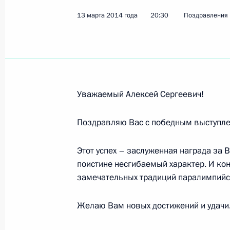
13 марта 2014 года
20:30
Поздравления
Алексею Бугаеву, чемпиону XI Пар
в соревнованиях по горнолыжному 
с физическими особенностями
13 марта 2014 года, 20:30
Уважаемый Алексей Сергеевич!
Поздравляю Вас с победным выступле
Валерию Редкозубову, чемпиону XI
в соревнованиях по горнолыжному 
Этот успех – заслуженная награда за 
спортсменов
поистине несгибаемый характер. И ко
13 марта 2014 года, 20:00
замечательных традиций паралимпийс
Желаю Вам новых достижений и удачи
Алёне Кауфман, бронзовому призёр
в Сочи в соревнованиях по лыжным