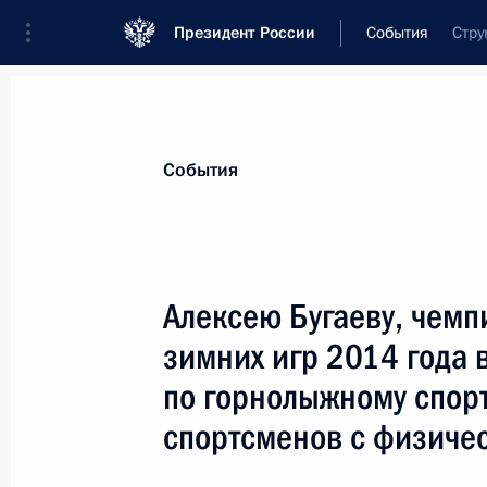
Президент России
События
Стру
Президент
Администрация
Государст
Новости
Стенограммы
Поездки
Те
События
Показа
Алексею Бугаеву, чемп
зимних игр 2014 года 
Александру Алябьеву, бронзовому 
2014 года в Сочи в соревнованиях
по горнолыжному спорт
спортсменов с физическими особе
спортсменов с физиче
13 марта 2014 года, 21:00