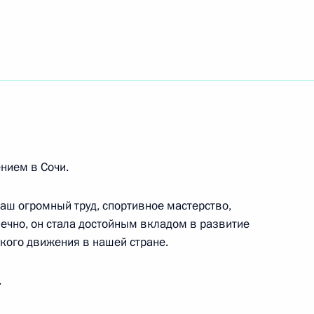
алимпийских зимних игр 2014 года в Сочи
спорту в слаломе среди спортсменов
нием в Сочи.
 Паралимпийских зимних игр 2014 года в Сочи
спорту в слаломе среди слабовидящих
Ваш огромный труд, спортивное мастерство,
нечно, он стала достойным вкладом в развитие
кого движения в нашей стране.
.
у XI Паралимпийских зимних игр 2014 года
 гонкам в спринте на дистанции 1 километр