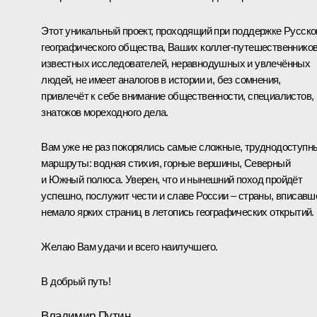
Этот уникальный проект, проходящий при поддержке Русско
географического общества, Ваших коллег-путешественников
известных исследователей, неравнодушных и увлечённых
людей, не имеет аналогов в истории и, без сомнения,
привлечёт к себе внимание общественности, специалистов,
знатоков мореходного дела.
Вам уже не раз покорялись самые сложные, труднодоступн
маршруты: водная стихия, горные вершины, Северный
и Южный полюса. Уверен, что и нынешний поход пройдёт
успешно, послужит чести и славе России – страны, вписавш
немало ярких страниц в летопись географических открытий.
Желаю Вам удачи и всего наилучшего.
В добрый путь!
Владимир Путин