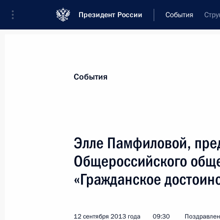
Президент России
События
Стру
Президент
Администрация
Государст
Новости
Стенограммы
Поездки
Те
События
Показа
Элле Памфиловой, пре
Общероссийского общ
Сотрудникам и ветеранам открыто
железные дороги»
«Гражданское достоин
1 октября 2013 года, 10:00
12 сентября 2013 года
09:30
Поздравлен