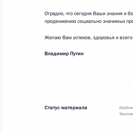
Виктору Кровопускову, четырёхкра
на саблях, заслуженному мастеру с
Отрадно, что сегодня Ваши знания и 
29 сентября 2013 года, 11:00
продвижению социально значимых про
Желаю Вам успехов, здоровья и всего
Работникам и ветеранам атомной
Владимир Путин
28 сентября 2013 года, 10:00
Делегатам и гостям V съезда финно
26 сентября 2013 года, 10:00
Статус материала
Опублик
Текстов
Лидии Федосеевой-Шукшиной, актр
25 сентября 2013 года, 09:15