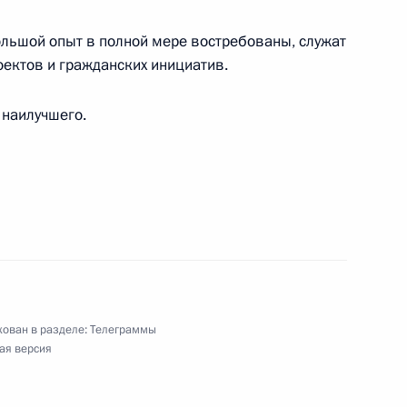
тному олимпийскому чемпиону по фехтованию
порта СССР
большой опыт в полной мере востребованы, служат
ектов и гражданских инициатив.
 наилучшего.
 промышленности
-угорских народов России
ован в разделе:
Телеграммы
ая версия
исе театра и кино, народной артистке РСФСР