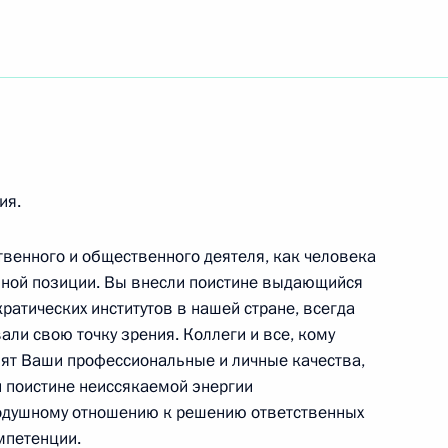
ников дошкольного образования
ия.
 педагогу, народному артисту России
твенного и общественного деятеля, как человека
нной позиции. Вы внесли поистине выдающийся
ратических институтов в нашей стране, всегда
я журналистов «Вся Россия-2013»
али свою точку зрения. Коллеги и все, кому
нят Ваши профессиональные и личные качества,
й поистине неиссякаемой энергии
нодушному отношению к решению ответственных
мпетенции.