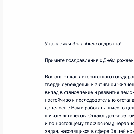
Сентябрь 2013 года
Участникам и гостям съезда работ
30 сентября 2013 года, 10:00
Уважаемая Элла Александровна!
Примите поздравления с Днём рожден
Юрию Любимову, режиссёру, актёру,
30 сентября 2013 года, 09:40
Вас знают как авторитетного государс
твёрдых убеждений и активной жизне
вклад в становление и развитие демок
Участникам и гостям XVII фестивал
настойчиво и последовательно отстаив
довелось с Вами работать, высоко це
29 сентября 2013 года, 19:00
широту интересов. Отдают должное то
и по‑настоящему творческому, нерав
задач, находящихся в сфере Вашей ко