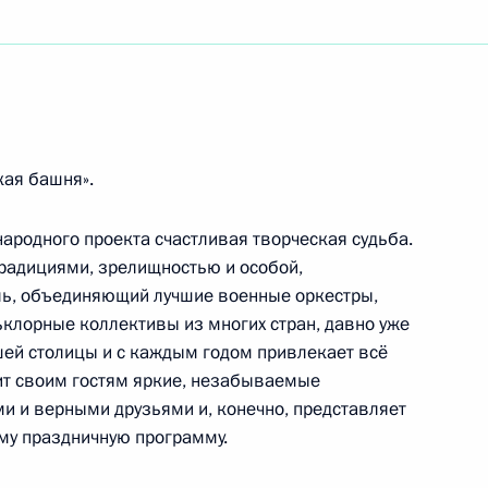
вных соревнований школьников «Президентские
ских спортивных соревнований школьников
кая башня».
ународного проекта счастливая творческая судьба.
радициями, зрелищностью и особой,
ль, объединяющий лучшие военные оркестры,
клорные коллективы из многих стран, давно уже
а-Шана
ей столицы и с каждым годом привлекает всё
ит своим гостям яркие, незабываемые
ми и верными друзьями и, конечно, представляет
му праздничную программу.
алистической Республики Вьетнам