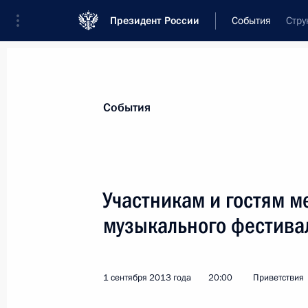
Президент России
События
Стру
Президент
Администрация
Государст
Новости
Стенограммы
Поездки
Те
События
Показа
Участникам и гостям м
музыкального фестива
Игорю Костолевскому, актёру театр
10 сентября 2013 года, 09:20
1 сентября 2013 года
20:00
Приветствия