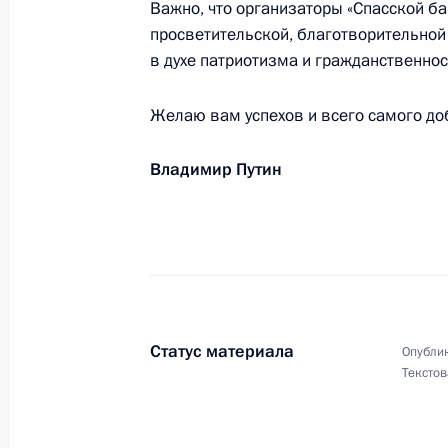
Важно, что организаторы «Спасской 
2 сентября 2013 года, 12:30
просветительской, благотворительной
в духе патриотизма и гражданственнос
Желаю вам успехов и всего самого до
Елене Прокловой, актрисе театра 
2 сентября 2013 года, 09:30
Владимир Путин
Участникам и гостям международно
башня»
1 сентября 2013 года, 20:00
Статус материала
Опублик
Текстов
Работникам и ветеранам нефтяной
1 сентября 2013 года, 10:00