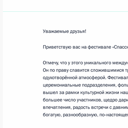
Участникам Всероссийских спорти
состязания»
6 сентября 2013 года, 10:00
Уважаемые друзья!
Приветствие участникам Всероссий
Приветствую вас на фестивале «Спасс
«Президентские спортивные игры»
Отмечу, что у этого уникального межд
5 сентября 2013 года, 13:28
Он по праву славится сложившимися т
одухотворённой атмосферой. Фестива
церемониальные подразделения, фоль
Поздравление с праздником Рош х
вышел за рамки культурной жизни наш
большее число участников, щедро дар
4 сентября 2013 года, 14:00
впечатления, радость встречи с давни
богатую, разнообразную, по‑настояще
Чыонг Тан Шангу, Президенту Соци