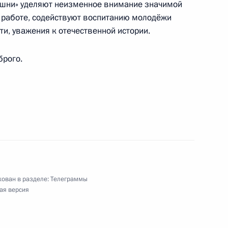
башни» уделяют неизменное внимание значимой
 работе, содействуют воспитанию молодёжи
ти, уважения к отечественной истории.
брого.
и кино, заслуженной артистке РСФСР
го военно-музыкального фестиваля «Спасская
ован в разделе:
Телеграммы
ая версия
 и газовой промышленности