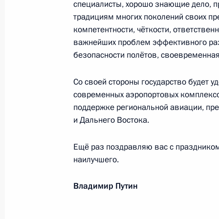
специалисты, хорошо знающие дело, 
академического театра имени Е.Ва
традициям многих поколений своих пр
1 марта 2013 года, 10:20
компетентности, чёткости, ответстве
важнейших проблем эффективного раз
безопасности полётов, своевременная
Февраль 2013 года
Со своей стороны государство будет 
Участникам, организаторам и гост
современных аэропортовых комплексо
2013 года
поддержке региональной авиации, пре
и Дальнего Востока.
27 февраля 2013 года, 19:00
Ещё раз поздравляю вас с праздником
наилучшего.
Анатолию Филипченко, лётчику-кос
26 февраля 2013 года, 09:30
Владимир Путин