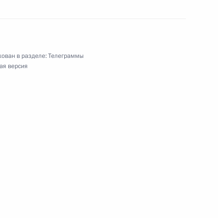
 Президенту Республики Кипр
ован в разделе:
Телеграммы
ая версия
енту Республики Эквадор
го мероприятия, посвящённого 65-летию