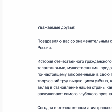
Родным и близким Марии Пахомен
9 марта 2013 года, 12:00
Уважаемые друзья!
Вячеславу Зайцеву, художнику-моде
Поздравляю вас со знаменательным с
России.
2 марта 2013 года, 19:00
История отечественного гражданского
талантливыми, мужественными, пред
Михаилу Горбачёву, президенту М
по‑настоящему влюблёнными в свою 
экономических и политологических
творческий труд выдающихся учёных, к
вклад в становление нашей страны ка
2 марта 2013 года, 10:00
заслуживают самого глубокого призна
Сегодня в отечественном авиатрансп
Ирине Купченко, артистке театра и