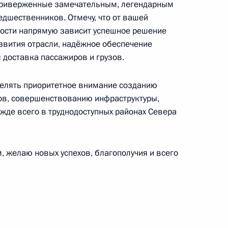
приверженные замечательным, легендарным
хтангова, народной артистке России
едшественников. Отмечу, что от вашей
нности напрямую зависит успешное решение
вития отрасли, надёжное обеспечение
 доставка пассажиров и грузов.
уделять приоритетное внимание созданию
ям VI Зимних международных детских игр
в, совершенствованию инфраструктуры,
жде всего в труднодоступных районах Севера
, желаю новых успехов, благополучия и всего
монавту, дважды Герою Советского Союза