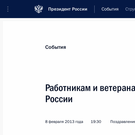
Президент России
События
Стру
Президент
Администрация
Государст
Новости
Стенограммы
Поездки
Те
События
Показа
Работникам и ветеран
России
Сотрудникам Федеральной службы 
за оборотом наркотиков
11 марта 2013 года, 09:40
8 февраля 2013 года
19:30
Поздравлени