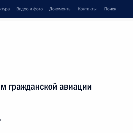
ктура
Видео и фото
Документы
Контакты
Поиск
венный Совет
Совет Безопасности
Комиссии и советы
леграммы
Сведения о Президенте
февраль, 2013
ть следующие материалы
ам гражданской авиации
Российской Федерации по контролю
я