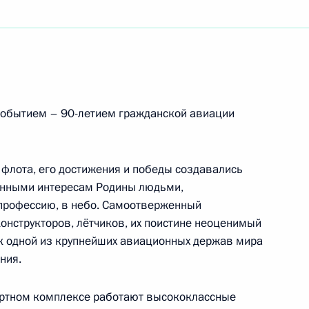
ко
льеру, народному художнику России
обытием – 90-летием гражданской авиации
 флота, его достижения и победы создавались
анными интересам Родины людьми,
еждународного общественного фонда социально-
профессию, в небо. Самоотверженный
 исследований
онструкторов, лётчиков, их поистине неоценимый
к одной из крупнейших авиационных держав мира
ния.
ортном комплексе работают высококлассные
 кино, актрисе Государственного