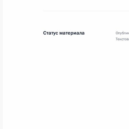
Никосу Анастасиадису, избранному
25 февраля 2013 года, 19:50
Статус материала
Опублик
Текстов
Родным Алексея Германа-старшего
21 февраля 2013 года, 10:30
Рафаэлю Корреа Дельгадо, Презид
18 февраля 2013 года, 18:30
Участникам и гостям торжественно
Валерия Харламова