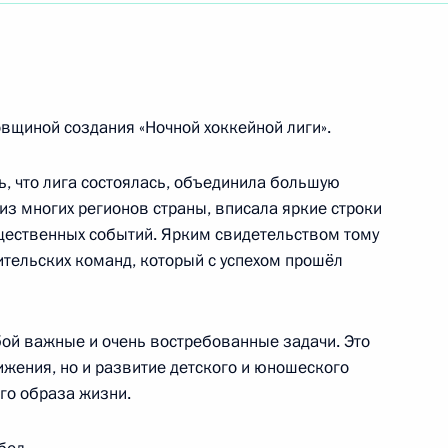
твенному деятелю, участнику Великой
вщиной создания «Ночной хоккейной лиги».
ь, что лига состоялась, объединила большую
 многих регионов страны, вписала яркие строки
у руководителю московского «Театра Луны»
щественных событий. Ярким свидетельством тому
тельских команд, который с успехом прошёл
бой важные и очень востребованные задачи. Это
ам гражданской обороны, чрезвычайным
ижения, но и развитие детского и юношеского
ий стихийных бедствий
го образа жизни.