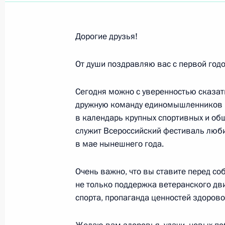
Даниилу Гранину, писателю, общес
Отечественной войны
Дорогие друзья!
1 января 2013 года, 12:30
От души поздравляю вас с первой годо
Сегодня можно с уверенностью сказат
Декабрь 2012 года
дружную команду единомышленников из
Сергею Проханову, художественном
в календарь крупных спортивных и об
служит Всероссийский фестиваль люби
29 декабря 2012 года, 11:00
в мае нынешнего года.
Очень важно, что вы ставите перед со
Сотрудникам Министерства по дел
не только поддержка ветеранского дв
ситуациям и ликвидации последств
спорта, пропаганда ценностей здорово
27 декабря 2012 года, 10:00