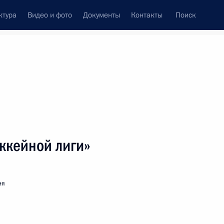
ктура
Видео и фото
Документы
Контакты
Поиск
венный Совет
Совет Безопасности
Комиссии и советы
леграммы
Сведения о Президенте
декабрь, 2012
ть следующие материалы
ккейной лиги»
ражданам России, празднующим Рождество
ия