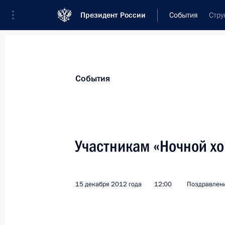
Президент России
События
Стру
Президент
Администрация
Государст
Новости
Стенограммы
Поездки
Те
События
Показа
Участникам «Ночной хо
Православным христианам, всем г
Христово
15 декабря 2012 года
12:00
Поздравлен
7 января 2013 года, 09:00