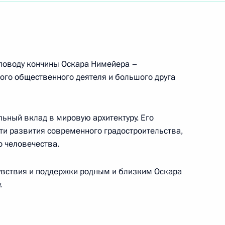
ерального штаба Вооружённых Сил Российской
 поводу кончины Оскара Нимейера –
ого общественного деятеля и большого друга
онавту, генерал-лейтенанту авиации, дважды
ьный вклад в мировую архитектуру. Его
ти развития современного градостроительства,
 человечества.
ефф
увствия и поддержки родным и близким Оскара
.
нту Швейцарской Конфедерации