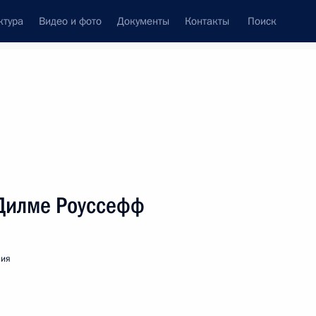
ктура
Видео и фото
Документы
Контакты
Поиск
венный Совет
Совет Безопасности
Комиссии и советы
леграммы
Сведения о Президенте
ноябрь, 2012
ть следующие материалы
Дилме Роуссефф
ния