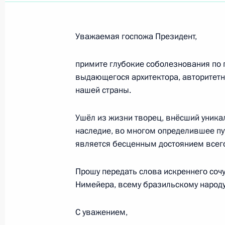
Коллективу Военной академии Ген
Федерации
8 декабря 2012 года, 10:30
Уважаемая госпожа Президент,
примите глубокие соболезнования по
выдающегося архитектора, авторитетн
Владимиру Шаталову, лётчику-косм
нашей страны.
Герою Советского Союза
8 декабря 2012 года, 10:20
Ушёл из жизни творец, внёсший уникал
наследие, во многом определившее пу
является бесценным достоянием всего
Президенту Бразилии Дилме Роусс
Прошу передать слова искреннего соч
7 декабря 2012 года, 12:45
Нимейера, всему бразильскому народу
С уважением,
Ули Мауреру, избранному Президе