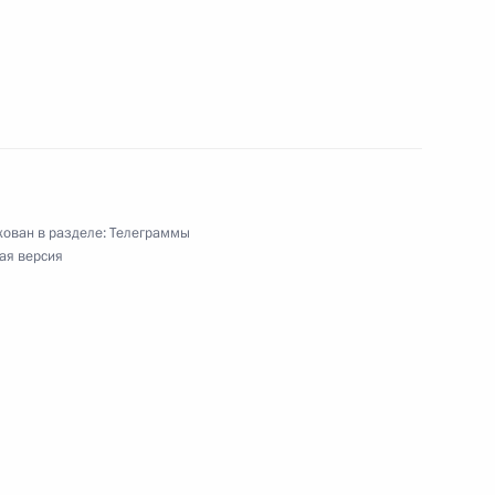
ям «Транспортной недели-2012»
ован в разделе:
Телеграммы
ая версия
, народному артисту СССР