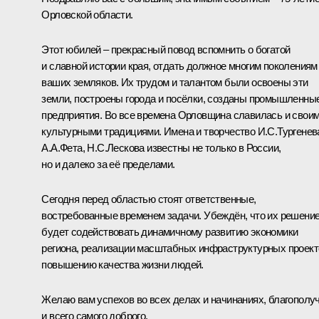
Орловской области.
Этот юбилей – прекрасный повод вспомнить о богатой
и славной истории края, отдать должное многим поколениям
ваших земляков. Их трудом и талантом были освоены эти
земли, построены города и посёлки, созданы промышленны
предприятия. Во все времена Орловщина славилась и свои
культурными традициями. Имена и творчество И.С.Тургенев
А.А.Фета, Н.С.Лескова известны не только в России,
но и далеко за её пределами.
Сегодня перед областью стоят ответственные,
востребованные временем задачи. Убеждён, что их решени
будет содействовать динамичному развитию экономики
региона, реализации масштабных инфраструктурных проект
повышению качества жизни людей.
Желаю вам успехов во всех делах и начинаниях, благополу
и всего самого доброго.