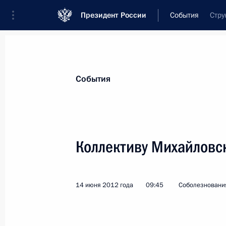
Президент России
События
Стру
Президент
Администрация
Государст
Новости
Стенограммы
Поездки
Те
События
Показа
Коллективу Михайловск
Его Превосходительству господину 
4 июля 2012 года, 15:20
14 июня 2012 года
09:45
Соболезновани