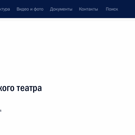
ктура
Видео и фото
Документы
Контакты
Поиск
венный Совет
Совет Безопасности
Комиссии и советы
леграммы
Сведения о Президенте
июнь, 2012
ть следующие материалы
ого театра
Энрике Пенье Ньето
я