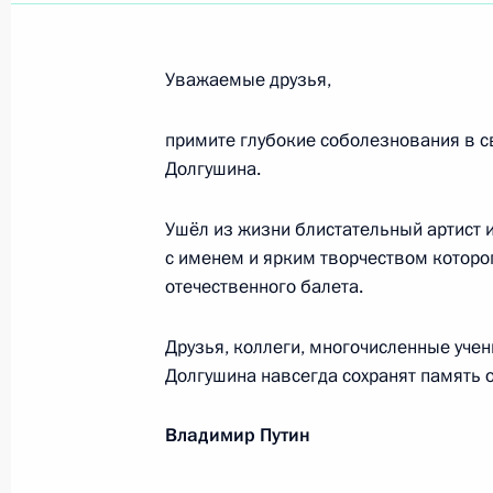
Жителям Калужской области
4 июля 2012 года, 12:30
Уважаемые друзья,
примите глубокие соболезнования в с
Татьяне Битрих (Еремеевой), наро
Долгушина.
4 июля 2012 года, 11:00
Ушёл из жизни блистательный артист и
с именем и ярким творчеством котор
Работникам и ветеранам морского 
отечественного балета.
1 июля 2012 года, 12:00
Друзья, коллеги, многочисленные учен
Долгушина навсегда сохранят память 
Июнь 2012 года
Владимир Путин
Владимиру Михалкину, маршалу арт