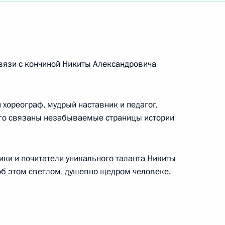
вязи с кончиной Никиты Александровича
дной артистке России
 хореограф, мудрый наставник и педагог,
ого связаны незабываемые страницы истории
и речного транспорта
ики и почитатели уникального таланта Никиты
об этом светлом, душевно щедром человеке.
иллерии в отставке, участнику Великой