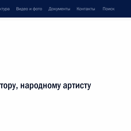
ктура
Видео и фото
Документы
Контакты
Поиск
венный Совет
Совет Безопасности
Комиссии и советы
леграммы
Сведения о Президенте
февраль, 2012
ть следующие материалы
тору, народному артисту
составу, сотрудникам, студентам, аспирантам
ета