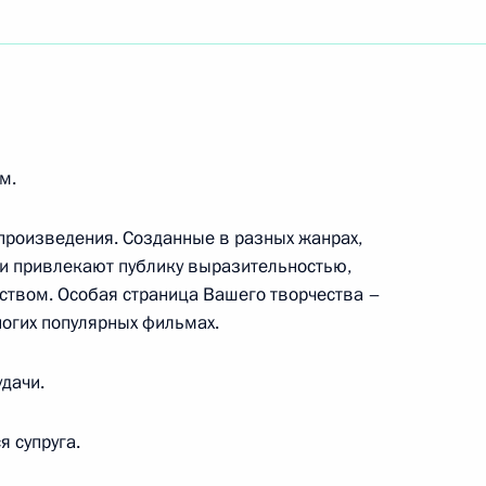
ино, актёру Российского государственного
еского театра имени Г.А.Товстоногова,
м.
монавту, дважды Герою Советского Союза
произведения. Созданные в разных жанрах,
ни привлекают публику выразительностью,
ством. Особая страница Вашего творчества –
ногих популярных фильмах.
ному артисту СССР
дачи.
 супруга.