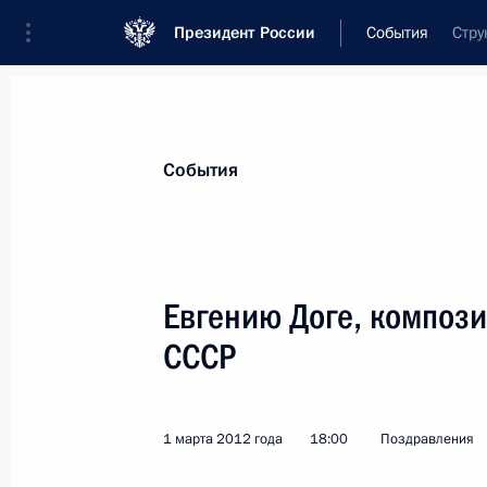
Президент России
События
Стру
Президент
Администрация
Государст
Новости
Стенограммы
Поездки
Те
События
Показа
Евгению Доге, компози
СССР
Профессорско-преподавательскому 
Казанского технического университ
5 марта 2012 года, 10:00
1 марта 2012 года
18:00
Поздравления