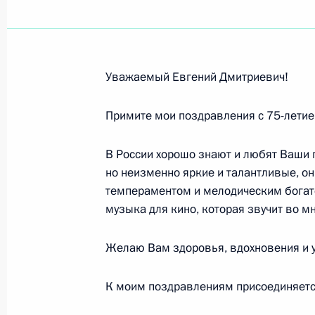
Георгию Штилю, артисту театра и к
академического Большого драматич
народному артисту России
Уважаемый Евгений Дмитриевич!
4 марта 2012 года, 16:00
Примите мои поздравления с 75-летие
Владимиру Ковалёнку, лётчику-кос
В России хорошо знают и любят Ваши 
но неизменно яркие и талантливые, о
3 марта 2012 года, 10:00
темпераментом и мелодическим богат
музыка для кино, которая звучит во м
Евгению Доге, композитору, народ
Желаю Вам здоровья, вдохновения и у
1 марта 2012 года, 18:00
К моим поздравлениям присоединяется