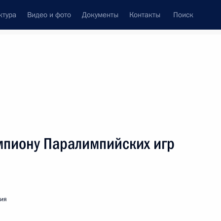
ктура
Видео и фото
Документы
Контакты
Поиск
венный Совет
Совет Безопасности
Комиссии и советы
леграммы
Сведения о Президенте
Сентябрь, 2008
ть следующие материалы
мпиону Паралимпийских игр
ия