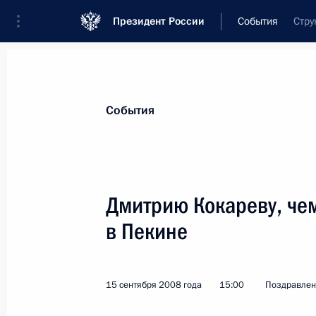
Президент России
События
Стру
Президент
Администрация
Государст
Новости
Стенограммы
Поездки
Те
События
Показа
Дмитрию Кокареву, че
в Пекине
Жителям Удмуртии
17 сентября 2008 года, 09:55
15 сентября 2008 года
15:00
Поздравлен