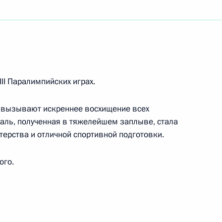
иятий по случаю открытия Марфо-Мариинской
ероприятий,посвящённых 65-летию
II Паралимпийских играх.
о-фашистских захватчиков
 вызывают искреннее восхищение всех
аль, полученная в тяжелейшем заплыве, стала
ерства и отличной спортивной подготовки.
евой, Елене Весниной, Екатерине Макаровой,
ого.
а «Кубка Федерации»