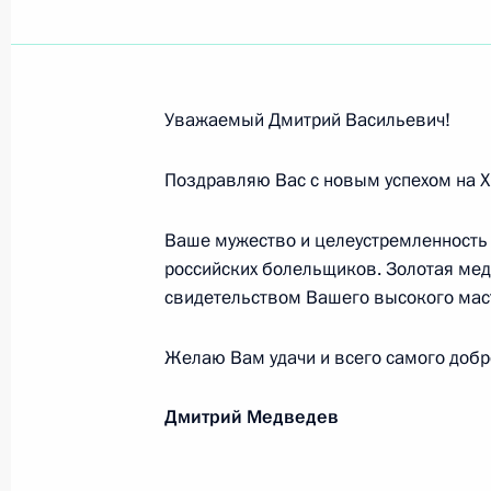
Участникам торжественных меропр
обители
16 сентября 2008 года, 17:30
Уважаемый Дмитрий Васильевич!
Участникам и гостям юбилейных м
Поздравляю Вас с новым успехом на XI
освобождения Брянщины от немецк
Ваше мужество и целеустремленность
16 сентября 2008 года, 11:35
российских болельщиков. Золотая мед
свидетельством Вашего высокого маст
Светлане Кузнецовой, Вере Звонар
Желаю Вам удачи и всего самого добр
победительницам финального матч
15 сентября 2008 года, 20:15
Дмитрий Медведев