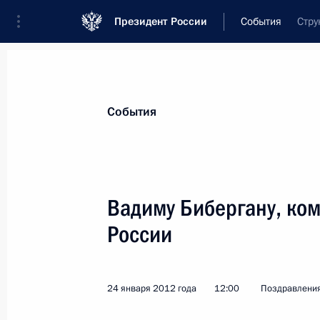
Президент России
События
Стру
Президент
Администрация
Государст
Новости
Стенограммы
Поездки
Те
События
Показа
Вадиму Бибергану, ком
России
Его Превосходительству маршалу Ху
вооружённых сил Арабской Республ
2 февраля 2012 года, 12:30
24 января 2012 года
12:00
Поздравлени