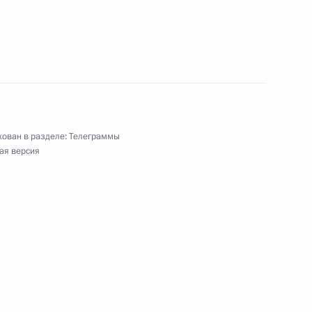
, вице-президенту Российской академии
ссии
ован в разделе:
Телеграммы
ая версия
ю Иордании
еду, академику РАН