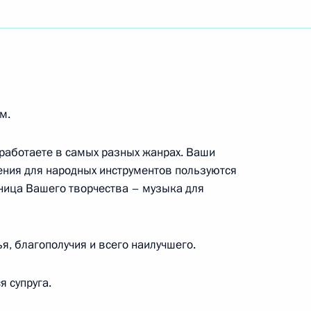
тургу, кинорежиссёру, лауреату Государственной
м.
едагогу, художественному руководителю
 представлений «Музыкальное агентство»,
работаете в самых разных жанрах. Ваши
ения для народных инструментов пользуются
аница Вашего творчества – музыка для
, благополучия и всего наилучшего.
 супруга.