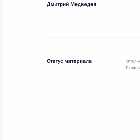
Дмитрий Медведев
Льву Шепелеву, художнику, графику
художеств, народному художнику Ро
31 января 2012 года, 11:00
Статус материала
Опублик
Текстов
Абдалле II Бен Аль-Хусейну, Корол
30 января 2012 года, 18:53
Нодари Симония, учёному-востоков
30 января 2012 года, 17:20