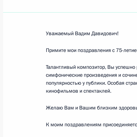
Гелию Рябову, писателю, кинодрама
премии СССР
1 февраля 2012 года, 10:30
Уважаемый Вадим Давидович!
Примите мои поздравления с 75-летие
Льву Лещенко, эстрадному певцу, п
Государственного театра эстрадных
Талантливый композитор, Вы успешно 
народному артисту РСФСР
симфонические произведения и сочин
популярностью у публики. Особая стр
1 февраля 2012 года, 09:30
кинофильмов и спектаклей.
Желаю Вам и Вашим близким здоровья
Январь 2012 года
К моим поздравлениям присоединяется
Игорю Пузанову, генералу армии
31 января 2012 года, 12:00