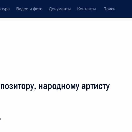
ктура
Видео и фото
Документы
Контакты
Поиск
венный Совет
Совет Безопасности
Комиссии и советы
леграммы
Сведения о Президенте
январь, 2012
ть следующие материалы
позитору, народному артисту
сейну Тантави, Председателю высшего совета
ики Египет
я