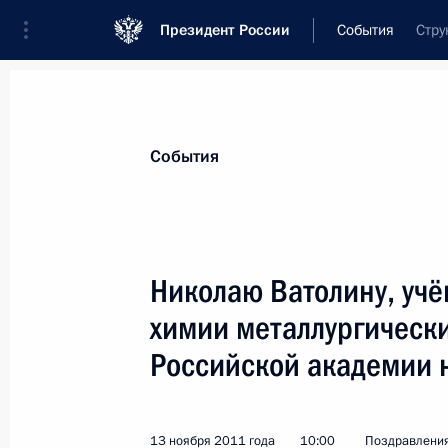
Президент России
События
Стру
Президент
Администрация
Государст
Новости
Стенограммы
Поездки
Те
События
Показа
Николаю Ватолину, учё
химии металлургически
Его Превосходительству господину
Итальянской Республики
Российской академии 
17 ноября 2011 года, 17:00
13 ноября 2011 года
10:00
Поздравлени