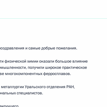
-абхазского делового форума «Абхазия-2011:
ческого развития Республики на основе
ионами»
поздравления и самые добрые пожелания.
ти физической химии оказали большое влияние
ромышленности, получили широкое практическое
тве многокомпонентных ферросплавов.
ономисту, организатору науки, вице-президенту
 металлургии Уральского отделения РАН,
нальных специалистов.
аилучшего.