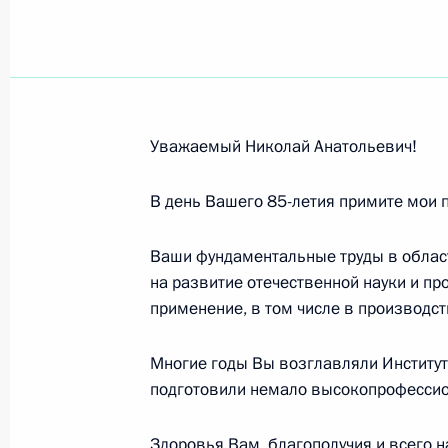
Участникам и гостям III Российско
к формированию стратегии экономи
сотрудничества с российскими рег
17 ноября 2011 года, 11:30
Уважаемый Николай Анатольевич!
В день Вашего 85-летия примите мои 
Родным и близким Льва Борисова
17 ноября 2011 года, 10:00
Ваши фундаментальные труды в облас
на развитие отечественной науки и п
применение, в том числе в производс
Александру Некипелову, учёному-эк
Многие годы Вы возглавляли Институт
РАН
подготовили немало высокопрофессио
16 ноября 2011 года, 10:00
Здоровья Вам, благополучия и всего н