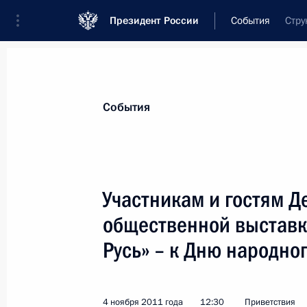
Президент России
События
Стру
Президент
Администрация
Государст
Новости
Стенограммы
Поездки
Те
События
Показа
Участникам и гостям Д
общественной выставк
Владимиру Колесникову, специалис
лауреату премии Президента Росси
Русь» – к Дню народно
5 ноября 2011 года, 10:00
4 ноября 2011 года
12:30
Приветствия