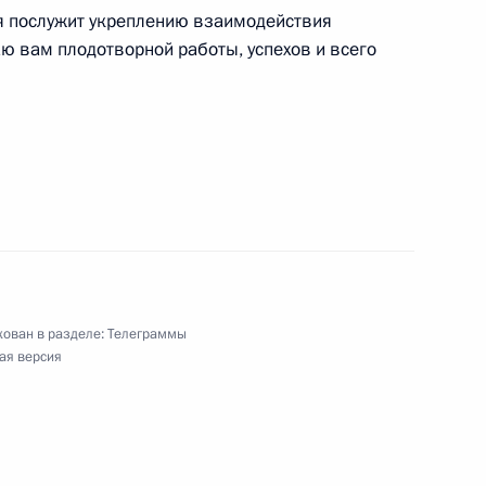
 области композиционных материалов, ректору
ия послужит укреплению взаимодействия
ерситета путей сообщения, академику РАН
ю вам плодотворной работы, успехов и всего
ой Отечественной войны, участнику
оэту, переводчику
ован в разделе:
Телеграммы
 Алмазбеку Атамбаеву, избранному Президенту
ая версия