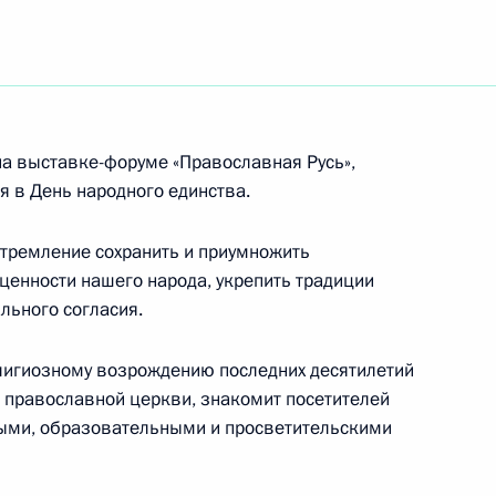
ковно-общественной выставки-форума
дного единства
а выставке-форуме «Православная Русь»,
я в День народного единства.
ссийской государственной академической
го слова, эссеисту, народной артистке России
стремление сохранить и приумножить
енности нашего народа, укрепить традиции
ьного согласия.
игиозному возрождению последних десятилетий
ирокова
й православной церкви, знакомит посетителей
ыми, образовательными и просветительскими