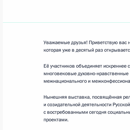
Участникам и гостям Десятой цер
«Православная Русь» – к Дню наро
4 ноября 2011 года, 12:30
Уважаемые друзья! Приветствую вас н
которая уже в десятый раз открываетс
Антонине Кузнецовой, артистке Ро
филармонии, мастеру художественно
Её участников объединяет искреннее 
4 ноября 2011 года, 10:30
многовековые духовно-нравственные ц
межнационального и межконфессионал
Нынешняя выставка, посвящённая рел
Родным и близким Крым-Гери Хапс
и созидательной деятельности Русско
2 ноября 2011 года, 22:00
с востребованными сегодня социальн
проектами.