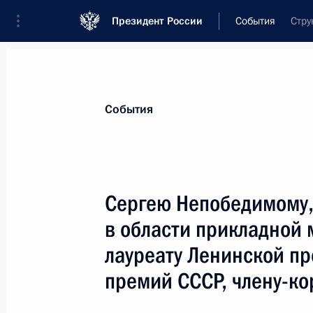
Президент России
События
Стру
Президент
Администрация
Государст
Новости
Стенограммы
Поездки
Те
События
Показа
Сергею Непобедимому, 
в области прикладной
Михаилу Глузу, композитору, гене
центра имени Соломона Михоэлса,
лауреату Ленинской пр
19 сентября 2011 года, 12:15
премий СССР, члену-ко