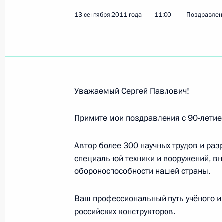
13 сентября 2011 года
Евгении Гатиловой, скульптору, на
11:00
Поздравлен
19 сентября 2011 года, 12:00
Анне Нетребко, оперной певице, ла
Уважаемый Сергей Павлович!
народной артистке России
18 сентября 2011 года, 13:00
Примите мои поздравления с 90-лети
Автор более 300 научных трудов и раз
Работникам и ветеранам лесного к
специальной техники и вооружений, в
обороноспособности нашей страны.
18 сентября 2011 года, 11:00
Ваш профессиональный путь учёного и
российских конструкторов.
Жителям Воронежа