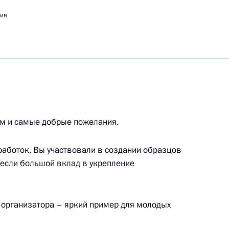
родному художнику России
ия
уреату Государственной премии России,
ем и самые добрые пожелания.
работок, Вы участвовали в создании образцов
омплекса России
несли большой вклад в укрепление
 организатора – яркий пример для молодых