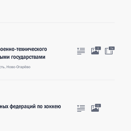
оенно-технического
2
7м
ными государствами
ть, Ново-Огарёво
вных федераций по хоккею
11