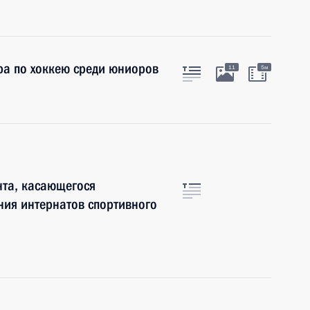
ра по хоккею среди юниоров
11
5м
нта, касающегося
ния интернатов спортивного