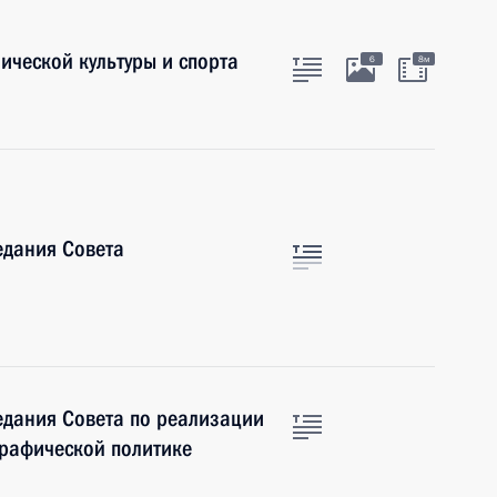
ической культуры и спорта
6
8м
едания Совета
едания Совета по реализации
графической политике