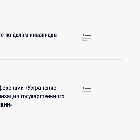
те по делам инвалидов
нференции «Устранение
изация государственного
пции»