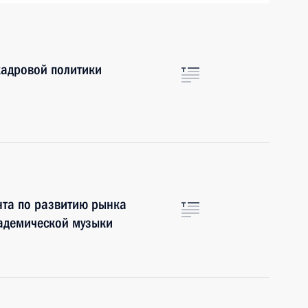
кадровой политики
нта по развитию рынка
кадемической музыки