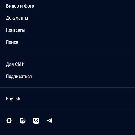
20 июля 2018 года, пятница
Совместное заседание Совета по развитию
физической культуры и спорта и Наблюдательного
совета Оргкомитета «Россия-2018»
20 июля 2018 года, 18:30
Калининград
19 июля 2018 года, четверг
Указ об упорядочении деятельности
совещательных и консультативных органов при
Президенте
19 июля 2018 года, 18:00