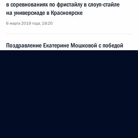
в соревнованиях по фристайлу в слоуп-стайле
на универсиаде в Красноярске
6 марта 2019 года, 19:20
Поздравление Екатерине Мошковой с победой
в соревнованиях по биатлону в спринте на 7,5 км
на универсиаде в Красноярске
6 марта 2019 года, 19:10
Поздравление Эдуарду Латыпову с победой
в соревнованиях по биатлону на универсиаде
в Красноярске
6 марта 2019 года, 18:30