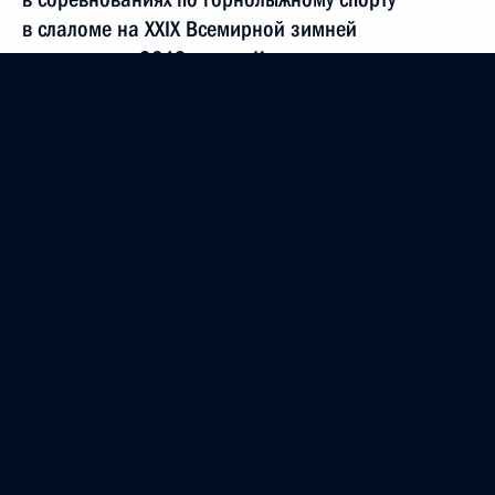
в слаломе на XXIX Всемирной зимней
универсиаде 2019 года в Красноярске
11 марта 2019 года, 19:30
Поздравление Артёму Набиулину с победой
в соревнованиях по фристайлу в ски-кроссе
на XXIX Всемирной зимней универсиаде
2019 года в Красноярске
11 марта 2019 года, 19:25
Поздравление Екатерине Мальцевой с победой
в соревнованиях по фристайлу в ски-кроссе
на XXIX Всемирной зимней универсиаде
2019 года в Красноярске