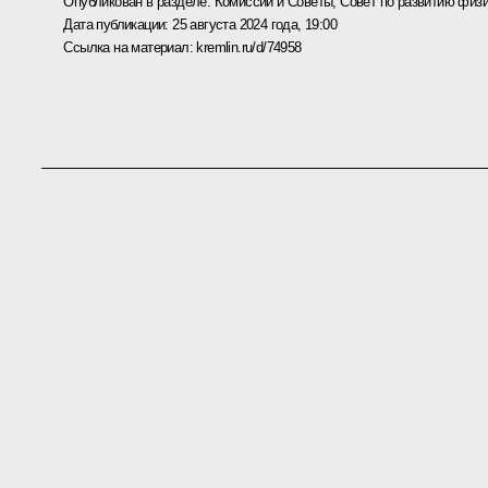
Опубликован в разделе:
Комиссии и Советы
,
Совет по развитию физи
Дата публикации:
25 августа 2024 года, 19:00
Ссылка на материал:
kremlin.ru/d/74958