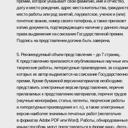
премии, которое указывает свои фамилию, имя и отчество,
дату и место рождения, адрес места жительства, гражданств
место работы или род занятий, лауреатское, ученое и (или)
почетное звание, номер своего телефона, а также прилагает
копию документа, подтверждающего наличие у данного лиц
права выдвижения на соискание Государственной премии.
Подпись на представлении должна быть заверена.
5. Рекомендуемый объем представления – до 7 страниц.
К представлению прилагаются опубликованные научные ил
творческие работы, литературные произведения, за создани
которых их автор выдвигается на соискание Государственно
премии. Кроме бумажной версии материалов необходимо
представить электронные версии представления, перечня
прилагаемых к представлению материалов, перечня трудов
(научные монографии, статьи, патенты, творческие работы
и литературные произведения и т. п.), а также электронные
версии наиболее значимых печатных работ (желательно
в форматах Adobe PDF или Word). Работы, обнародованные
иным способом, могут представляться в форме кино-, фото-