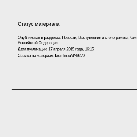
Статус материала
Опубликован в разделах:
Новости
,
Выступления и стенограммы
,
Ком
Российской Федерации
Дата публикации:
17 апреля 2015 года, 16:15
Ссылка на материал:
kremlin.ru/d/49270