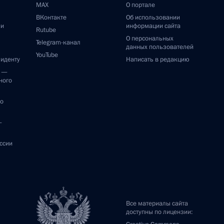
MAX
О портале
ВКонтакте
Об использовании
ии
информации сайта
Rutube
О персональных
Telegram-канал
данных пользователей
YouTube
зиденту
Написать в редакцию
и —
ного
по
—
ссии
Все материалы сайта
доступны по лицензии: