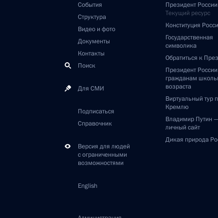
События
Президент России
Текущий ресурс
Структура
Конституция Росс
Видео и фото
Государственная
Документы
символика
Контакты
Обратиться к Пре
Поиск
Президент Росси
гражданам школь
возраста
Для СМИ
Виртуальный тур 
Кремлю
Подписаться
Владимир Путин 
Справочник
личный сайт
Дикая природа Ро
Версия для людей
с ограниченными
возможностями
English