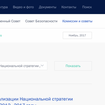
ктура
Видео и фото
Документы
Контакты
Поиск
венный Совет
Совет Безопасности
Комиссии и советы
ах
ноябрь, 2017
Национальной стратегии действий в интересах детей на 2012–20
Показать
ализации Национальной стратегии