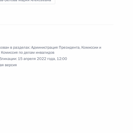
ва-Белова Мария Алексеевна
те по делам инвалидов
ован в разделах:
Администрация Президента
,
Комиссии и
,
Комиссия по делам инвалидов
бликации:
15 апреля 2022 года, 12:00
ая версия
алидов