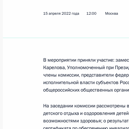
31 марта, вторник
15 апреля 2022 года
12:00
Москва
Заседание Комиссии по делам инв
31 марта 2026 года, 14:30
В мероприятии приняли участие: заме
12 ноября 2025 года, среда
Карелова, Уполномоченный при Прези
Татьяна Голикова провела заседан
члены комиссии, представители федер
по делам инвалидов
исполнительной власти субъектов Рос
общероссийских общественных органи
12 ноября 2025 года, 14:05
Москва
На заседании комиссии рассмотрены 
детского отдыха и оздоровления дете
29 июля 2025 года, вторник
возможностями здоровья; о результат
сертификата по обеспечению инвалид