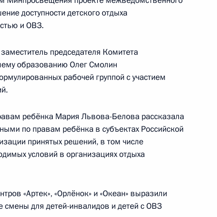
ном Минпросвещения проекте межведомственного
ение доступности детского отдыха
стью и ОВЗ.
алидов
 заместитель председателя Комитета
сшему образованию Олег Смолин
ормулированных рабочей группой с участием
й.
алидов
равам ребёнка Мария Львова-Белова рассказала
нными по правам ребёнка в субъектах Российской
изации принятых решений, в том числе
одимых условий в организациях отдыха
тров «Артек», «Орлёнок» и «Океан» выразили
алидов
 смены для детей-инвалидов и детей с ОВЗ