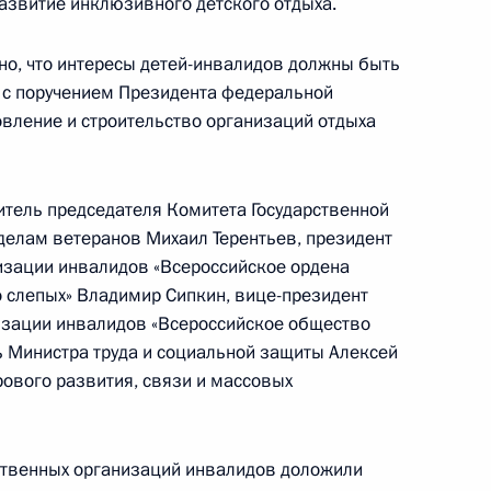
развитие инклюзивного детского отдыха.
но, что интересы детей-инвалидов должны быть
и с поручением Президента федеральной
вление и строительство организаций отдыха
алидов
итель председателя Комитета Государственной
 делам ветеранов Михаил Терентьев, президент
зации инвалидов «Всероссийское ордена
 слепых» Владимир Сипкин, вице-президент
алидов
зации инвалидов «Всероссийское общество
ь Министра труда и социальной защиты Алексей
ового развития, связи и массовых
твенных организаций инвалидов доложили