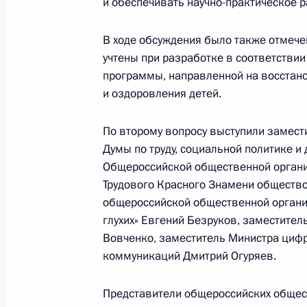
и обеспечивать научно-практическое 
В ходе обсуждения было также отмече
15 апреля 2022 года, пятница
учтены при разработке в соответстви
программы, направленной на восстано
Заседание Комиссии по делам инв
и оздоровления детей.
15 апреля 2022 года, 12:00
Москва
По второму вопросу выступили замест
Думы по труду, социальной политике и
Общероссийской общественной органи
29 сентября 2021 года, среда
Трудового Красного Знамени общество
Заседание Комиссии по делам инв
общероссийской общественной органи
глухих» Евгений Безруков, заместител
29 сентября 2021 года, 15:00
Москва
Вовченко, заместитель Министра цифр
коммуникаций Дмитрий Огуряев.
31 марта 2021 года, среда
Представители общероссийских общес