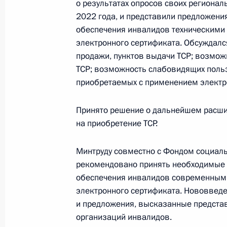
о результатах опросов своих региона
Заседание Комиссии по делам инв
2022 года, и представили предложен
31 марта 2021 года, 17:00
Москва
обеспечения инвалидов техническими 
электронного сертификата. Обсуждалс
продажи, пунктов выдачи TCP; возмож
TCP; возможность слабовидящих пользо
22 июля 2020 года, среда
приобретаемых с применением электр
Заседание Комиссии по делам инв
Принято решение о дальнейшем расши
22 июля 2020 года, 15:00
Москва
на приобретение TCP.
Минтруду совместно с Фондом социал
29 октября 2019 года, вторник
рекомендовано принять необходимые
обеспечения инвалидов современным
Заседание Комиссии по делам инв
электронного сертификата. Нововвед
29 октября 2019 года, 18:00
Москва
и предложения, высказанные предста
организаций инвалидов.