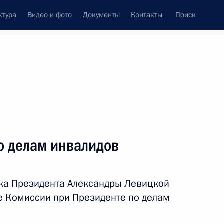
ктура
Видео и фото
Документы
Контакты
Поиск
венный Совет
Совет Безопасности
Комиссии и советы
ах
март, 2026
Показать
о делам инвалидов
ка Президента Александры Левицкой
е Комиссии при Президенте по делам