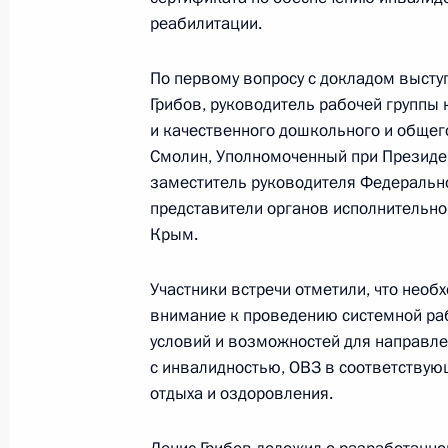
Заседание Комиссии по делам инв
реабилитации.
29 июля 2025 года, 19:00
По первому вопросу с докладом выст
Грибов, руководитель рабочей группы 
и качественного дошкольного и общег
16 апреля 2025 года, среда
Смолин, Уполномоченный при Президе
Заседание Комиссии по делам инв
заместитель руководителя Федерально
представители органов исполнительно
16 апреля 2025 года, 16:35
Крым.
Участники встречи отметили, что нео
23 апреля 2024 года, вторник
внимание к проведению системной ра
условий и возможностей для направле
Заседание Комиссии по делам инв
с инвалидностью, ОВЗ в соответству
23 апреля 2024 года, 14:00
Москва
отдыха и оздоровления.