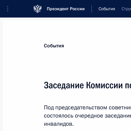
Президент России
События
Стру
Президент
Администрация
Государст
Новости
Сведения о комиссиях и совет
События
Отдельная комиссия или совет
Комиссия по делам инвалидов
Заседание Комиссии п
Под председательством советни
состоялось очередное заседани
Комиссия по делам инвалидов
инвалидов.