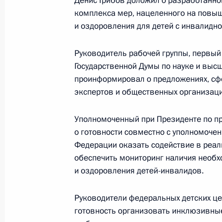
Денис Грибов доложил о разработан
27 октября 2023 года, пятница
комплекса мер, нацеленного на повыш
и оздоровления для детей с инвалидно
Заседание Комиссии по делам инв
27 октября 2023 года, 12:00
Москва
Руководитель рабочей группы, первый
Государственной Думы по науке и вы
проинформировал о предложениях, сф
экспертов и общественных организаци
7 июня 2023 года, среда
Заседание Комиссии по делам инв
Уполномоченный при Президенте по п
о готовности совместно с уполномоче
7 июня 2023 года, 12:00
Москва
Федерации оказать содействие в реал
обеспечить мониторинг наличия необх
и оздоровления детей-инвалидов.
12 октября 2022 года, среда
Руководители федеральных детских цен
Заседание Комиссии по делам инв
готовность организовать инклюзивные
12 октября 2022 года, 14:00
Москва