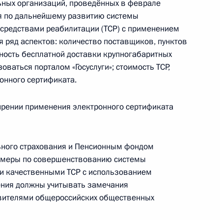
льных организаций, проведённых в феврале
алидов
ия по дальнейшему развитию системы
средствами реабилитации (TCP) с применением
я ряд аспектов: количество поставщиков, пунктов
ность бесплатной доставки крупногабаритных
ваться порталом «Госуслуги»; стоимость TCP,
онного сертификата.
алидов
рении применения электронного сертификата
ьного страхования и Пенсионным фондом
 меры по совершенствованию системы
и качественными TCP с использованием
алидов
ения должны учитывать замечания
вителями общероссийских общественных