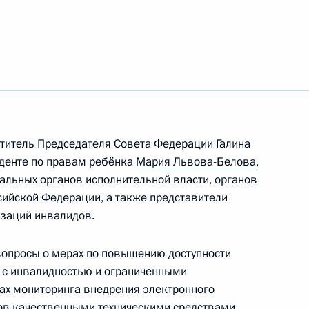
алидов
ститель Председателя Совета Федерации Галина
денте по правам ребёнка
Мария Львова-Белова
,
ие Комиссии при Президенте
альных органов исполнительной власти, органов
сийской Федерации, а также представители
заций инвалидов.
вопросы о мерах по повышению доступности
й с инвалидностью и ограниченными
ах мониторинга внедрения электронного
ов качественными техническими средствами