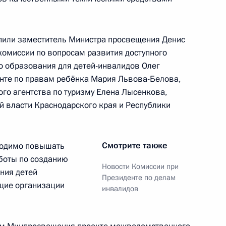
алидов
упили заместитель Министра просвещения Денис
комиссии по вопросам развития доступного
о образования для детей-инвалидов Олег
нте по правам ребёнка Мария Львова-Белова,
алидов
го агентства по туризму Елена Лысенкова,
й власти Краснодарского края и Республики
Смотрите также
бходимо повышать
боты по созданию
Новости Комиссии при
ния детей
алидов
Президенте по делам
ющие организации
инвалидов