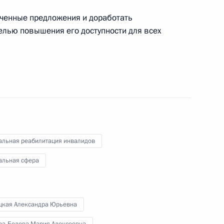
ченные предложения и доработать
целью повышения его доступности для всех
алидов
алидов
альная реабилитация инвалидов
альная сфера
алидов
цкая Александра Юрьевна