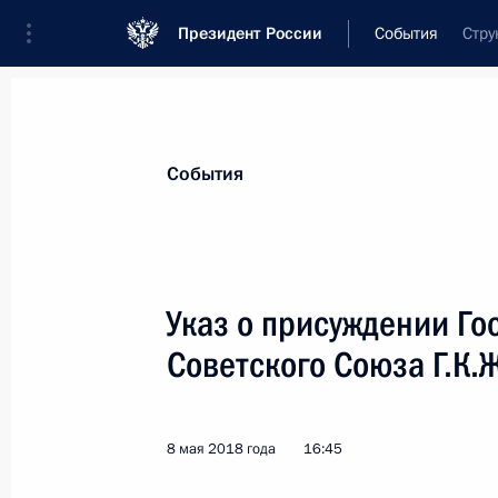
Президент России
События
Стру
Президент
Администрация
Государст
Новости
Сведения о комиссиях и совет
События
Отдельная комиссия или совет
Комиссия по государственным наградам
Указ о присуждении Г
Советского Союза Г.К.
8 мая 2018 года
16:45
Показа