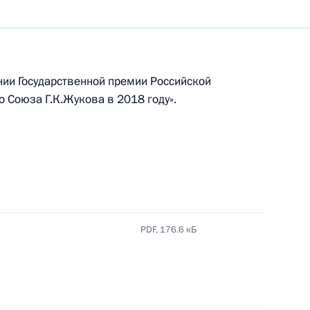
17 года
2
нии Государственной премии Российской
Союза Г.К.Жукова в 2018 году».
ремии 2017 года
PDF,
176.6 кБ
м международного
3
2м