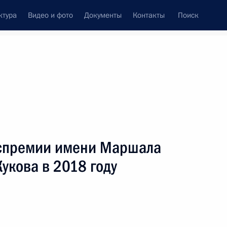
ктура
Видео и фото
Документы
Контакты
Поиск
венный Совет
Совет Безопасности
Комиссии и советы
ах
июнь, 2018
Показать
оспремии имени Маршала
Жукова в 2018 году
ть следующие материалы