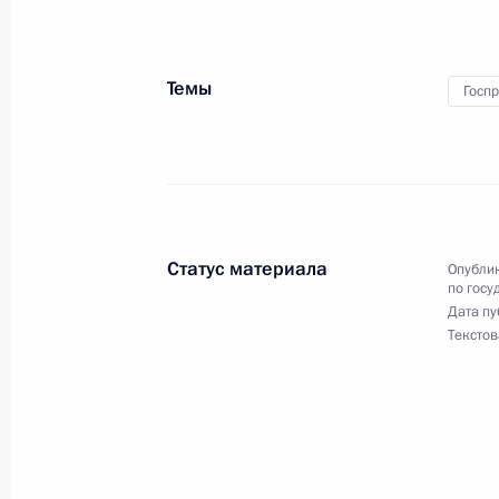
24 мая 2018 года, 23:25
Санкт-Петербург
Темы
Госп
8 мая 2018 года, вторник
Указ о присуждении Госпремии им
Союза Г.К.Жукова в 2018 году
8 мая 2018 года, 16:45
Статус материала
Опублик
по госу
Дата пу
20 марта 2018 года, вторник
Текстов
В Кремле вручены госнаграды побе
зимних игр
20 марта 2018 года, 14:00
Москва, Кремль