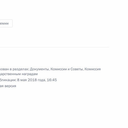
ремии
ени Маршала Советского
ован в разделах:
Документы
,
Комиссии и Советы
,
Комиссия
дарственным наградам
бликации:
8 мая 2018 года, 16:45
ая версия
дителям XII Паралимпийских
17
16м