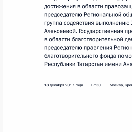
достижения в области правозащ
председателю Региональной об
8 июня 2018 года, пятница
группа содействия выполнению
Объявлены лауреаты Госпремии 20
Алексеевой. Государственная п
в области благотворительной де
8 июня 2018 года, 13:15
Москва, Кремль
председателю правления Регио
благотворительного фонда помо
Республики Татарстан имени Ан
Подписаны указы о лауреатах Госп
8 июня 2018 года, 13:15
18 декабря 2017 года
17:30
Москва, Кре
24 мая 2018 года, четверг
Вручение госнаград представителя
инвестсообщества