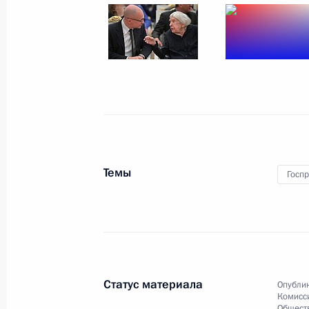
24 мая 2018 года, 23:25
Санкт-Петербург
8 мая 2018 года, вторник
Указ о присуждении Госпремии им
Союза Г.К.Жукова в 2018 году
8 мая 2018 года, 16:45
Темы
Госп
20 марта 2018 года, вторник
В Кремле вручены госнаграды побе
зимних игр
20 марта 2018 года, 14:00
Москва, Кремль
Статус материала
Опублик
Комисс
Обществ