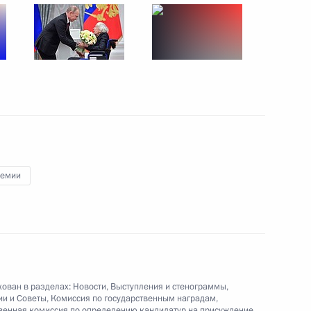
ени Маршала Советского
ремии
дителям XII Паралимпийских
17
16м
ован в разделах:
Новости
,
Выступления и стенограммы
,
ии и Советы
,
Комиссия по государственным наградам
,
енная комиссия по определению кандидатур на присуждение