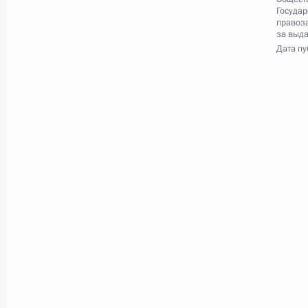
Государ
правоза
28 февраля 2018 года, среда
за выда
Дата пу
Вручение государственных наград п
Олимпийских игр в Пхёнчхане
28 февраля 2018 года, 18:10
Москва, Крем
23 февраля 2018 года, пятница
В Кремле вручены государственные
23 февраля 2018 года, 14:30
Москва, Крем
18 декабря 2017 года, понедельни