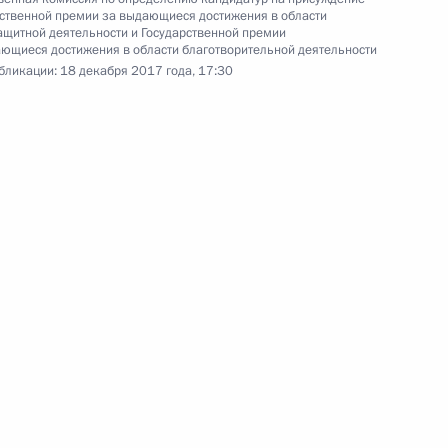
ственной премии за выдающиеся достижения в области
щитной деятельности и Государственной премии
ющиеся достижения в области благотворительной деятельности
бликации:
18 декабря 2017 года, 17:30
обедителям XXIII
20
28м
ль
 награды
12
18м
ль
к