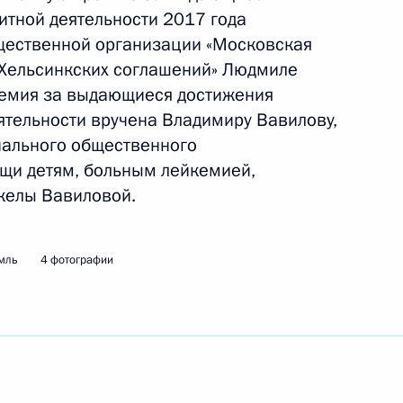
итной деятельности 2017 года
щественной организации «Московская
 Хельсинкских соглашений» Людмиле
17 года
ремия за выдающиеся достижения
2
ятельности вручена Владимиру Вавилову,
нального общественного
щи детям, больным лейкемией,
желы Вавиловой.
ремии 2017 года
мль
4 фотографии
м международного
3
2м