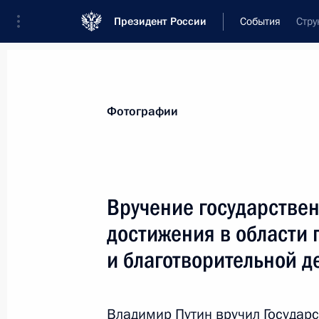
Президент России
События
Стру
Президент
Администрация
Государст
Новости
Сведения о комиссиях и совет
Фотографии
Отдельная комиссия или совет
Комиссия по государственным наградам
Вручение государстве
достижения в области
и благотворительной д
Показа
Владимир Путин вручил Госуда