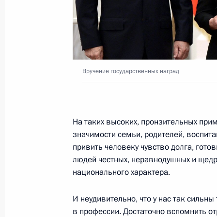
7 июня 2017 года, среда
Объявлены лауреаты Госпремии 20
7 июня 2017 года, 11:30
Москва, Кремль
Вручение государственных наград
24 мая 2017 года, среда
На таких высоких, пронзительных при
Вручение государственных наград
значимости семьи, родителей, воспит
24 мая 2017 года, 15:20
Москва, Кремль
привить человеку чувство долга, гото
людей честных, неравнодушных и щедр
национального характера.
10 мая 2017 года, среда
И неудивительно, что у нас так сильн
Подписан Указ о присуждении Госп
в профессии. Достаточно вспомнить от