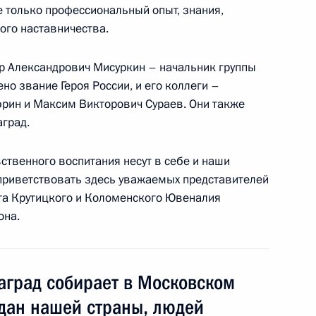
е только профессиональный опыт, знания,
ного наставничества.
др Александрович Мисуркин – начальник группы
но звание Героя России, и его коллеги –
рин и Максим Викторович Сураев. Они также
36
51м
аград.
ственного воспитания несут в себе и наши
приветствовать здесь уважаемых представителей
та Крутицкого и Коломенского Ювеналия
она.
е премии за выдающиеся
10
13м
ельной и правозащитной
аград собирает в Московском
дан нашей страны, людей