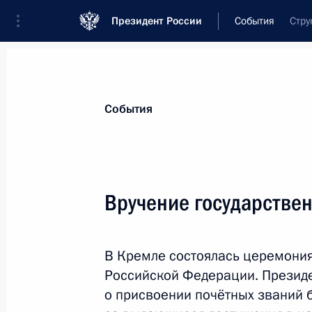
Президент России
События
Стру
Президент
Администрация
Государст
Новости
Сведения о комиссиях и совет
События
Отдельная комиссия или совет
Комиссия по государственным наградам
Вручение государстве
В Кремле состоялась церемония
Российской Федерации. Президе
о присвоении почётных званий 
Показа