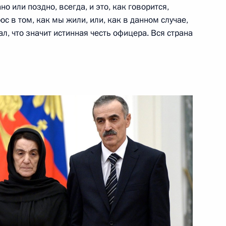
 за выдающиеся достижения
4
7м
 или поздно, всегда, и это, как говорится,
ворительной деятельности
ос в том, как мы жили, или, как в данном случае,
л, что значит истинная честь офицера. Вся страна
ь
11
48м
 Российской Федерации
20
57м