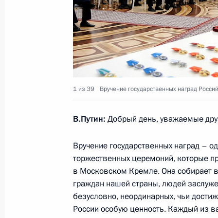
24 мая 2018 года, 23:25
Санкт-Петербург
8 мая 2018 года, вторник
Указ о присуждении Госпремии им
Союза Г.К.Жукова в 2018 году
1 из 39
Вручение государственных наград Росси
8 мая 2018 года, 16:45
В.Путин:
Добрый день, уважаемые дру
20 марта 2018 года, вторник
Вручение государственных наград – о
торжественных церемоний, которые пр
В Кремле вручены госнаграды побе
в Московском Кремле. Она собирает
зимних игр
граждан нашей страны, людей заслуже
безусловно, неординарных, чьи дости
20 марта 2018 года, 14:00
Москва, Кремль
России особую ценность. Каждый из в