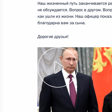
Вручение государственных премий
Наш жизненный путь заканчивается рано
в области правозащитной и благот
не обсуждается. Вопрос в другом. Вопр
как ушли из жизни. Наш офицер показа
18 декабря 2017 года, 17:30
Москва, Кремл
благодарна вам за сына.
Дорогие друзья!
15 ноября 2017 года, среда
Вручение государственных наград
15 ноября 2017 года, 17:30
Москва, Кремль
12 июня 2017 года, понедельник
Вручение государственных премий
12 июня 2017 года, 13:00
Москва, Кремль