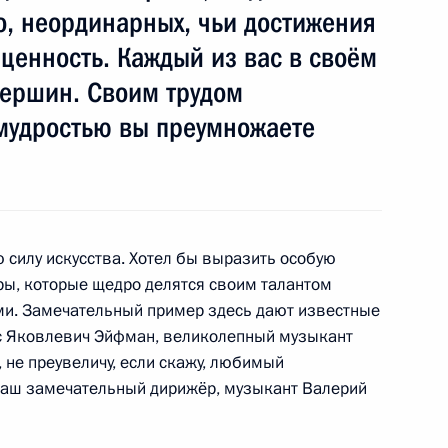
о, неординарных, чьи достижения
ценность. Каждый из вас в своём
вершин. Своим трудом
и премии Президента за вклад
10
22м
 нации
 мудростью вы преумножаете
 силу искусства. Хотел бы выразить особую
ры, которые щедро делятся своим талантом
39
58м
ми. Замечательный пример здесь дают известные
ль
с Яковлевич Эйфман, великолепный музыкант
 не преувеличу, если скажу, любимый
 наш замечательный дирижёр, музыкант Валерий