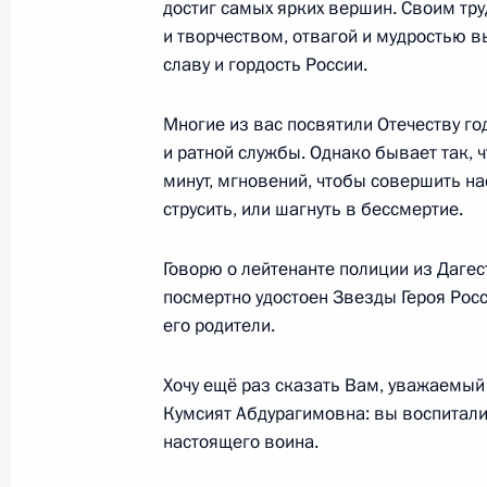
достиг самых ярких вершин. Своим тр
и творчеством, отвагой и мудростью 
28 февраля 2018 года, среда
славу и гордость России.
Вручение государственных наград п
Многие из вас посвятили Отечеству го
Олимпийских игр в Пхёнчхане
и ратной службы. Однако бывает так, 
28 февраля 2018 года, 18:10
Москва, Крем
минут, мгновений, чтобы совершить на
струсить, или шагнуть в бессмертие.
23 февраля 2018 года, пятница
Говорю о лейтенанте полиции из Даге
посмертно удостоен Звезды Героя Рос
В Кремле вручены государственные
его родители.
23 февраля 2018 года, 14:30
Москва, Крем
Хочу ещё раз сказать Вам, уважаемый
Кумсият Абдурагимовна: вы воспитали
настоящего воина.
18 декабря 2017 года, понедельни