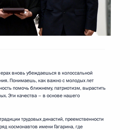
16 года
8
27м
мерах вновь убеждаешься в колоссальной
24
37м
ания. Понимаешь, как важно с молодых лет
вность помочь ближнему, патриотизм, вырастить
ых. Эти качества – в основе нашего
ы традиции трудовых династий, преемственности
ремии имени Георгия Жукова
ряд космонавтов имени Гагарина, где