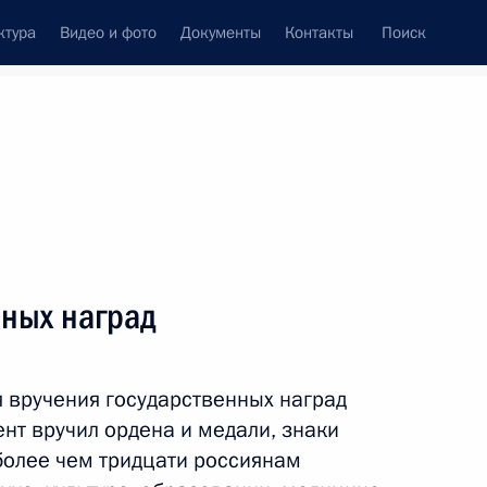
ктура
Видео и фото
Документы
Контакты
Поиск
венный Совет
Совет Безопасности
Комиссии и советы
ах
июнь, 2018
Показать
нных наград
 вручения государственных наград
нт вручил ордена и медали, знаки
более чем тридцати россиянам
ть следующие материалы