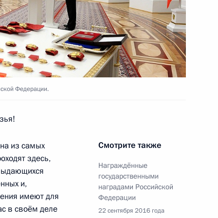
ени Маршала Советского
йской Федерации.
зья!
Смотрите также
дна из самых
оходят здесь,
дителям XII Паралимпийских
Награждённые
17
16м
 выдающихся
государственными
нных и,
наградами Российской
жения имеют для
Федерации
ас в своём деле
22 сентября 2016 года