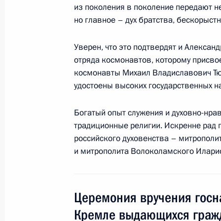
из поколения в поколение передают н
10 мая 2017 года, 16:00
но главное – дух братства, бескорыст
Уверен, что это подтвердят и Алексан
26 января 2017 года, четверг
отряда космонавтов, которому присвое
космонавты Михаил Владиславович Тю
Вручение государственных наград
удостоены высоких государственных н
26 января 2017 года, 13:25
Москва, Кремль
Богатый опыт служения и духовно-нрав
традиционные религии. Искренне рад 
8 декабря 2016 года, четверг
российского духовенства – митрополи
и митрополита Волоколамского Илари
Президент вручил Государственны
достижения в области благотворит
деятельности
Церемония вручения госн
8 декабря 2016 года, 13:45
Москва, Кремль
Кремле выдающихся граж