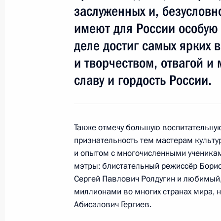
заслуженных и, безусловн
4 ноября 2016 года, пятница
имеют для России особую 
деле достиг самых ярких 
Вручение государственных наград 
в укрепление единства российской
и творчеством, отвагой и
славу и гордость России.
4 ноября 2016 года, 15:30
Москва, Кремль
22 сентября 2016 года, четверг
Также отмечу большую воспитательную
признательность тем мастерам культу
Вручение государственных наград
и опытом с многочисленными ученика
22 сентября 2016 года, 14:30
Москва, Крем
мэтры: блистательный режиссёр Бори
Сергей Павлович Ролдугин и любимый,
миллионами во многих странах мира,
Абисалович Гергиев.
12 июня 2016 года, воскресенье