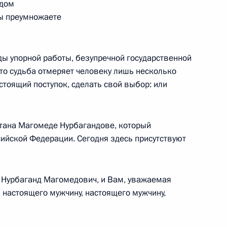
удом
вы преумножаете
обедителям XXIII
20
28м
ды упорной работы, безупречной государственной
что судьба отмеряет человеку лишь несколько
ль
стоящий поступок, сделать свой выбор: или
стана Магомеде Нурбагандове, который
сийской Федерации. Сегодня здесь присутствуют
 награды
12
18м
ль
 Нурбаганд Магомедович, и Вам, уважаемая
 настоящего мужчину, настоящего мужчину,
к