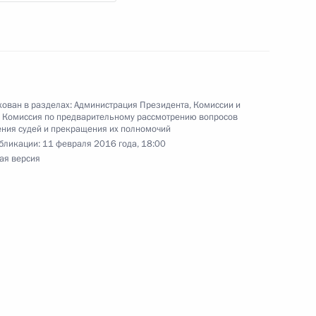
деральных судов
ован в разделах:
Администрация Президента
,
Комиссии и
,
Комиссия по предварительному рассмотрению вопросов
ельному рассмотрению
ния судей и прекращения их полномочий
бликации:
11 февраля 2016 года, 18:00
деральных судов
ая версия
ельному рассмотрению
деральных судов