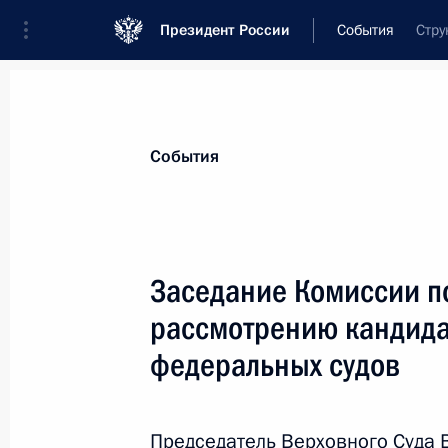
Президент России
События
Стру
Президент
Администрация
Государст
Новости
Сведения о комиссиях и совет
События
Отдельная комиссия или совет
Комиссия по предварительному рассмот
Заседание Комиссии п
рассмотрению кандида
федеральных судов
Показа
Председатель Верховного Суда 