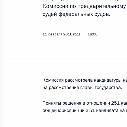
Комиссии по предварительному
судей федеральных судов.
24 марта 2017 года, пятница
Заседание Комиссии по предварит
11 февраля 2016 года
18:00
кандидатур на должности судей фе
24 марта 2017 года, 16:00
9 февраля 2017 года, четверг
Комиссия рассмотрела кандидатуры на
Заседание Комиссии по предварит
на рассмотрение главы государства.
кандидатур на должности судей фе
9 февраля 2017 года, 16:00
Приняты решения в отношении 251 кан
общей юрисдикции и 51 кандидата на 