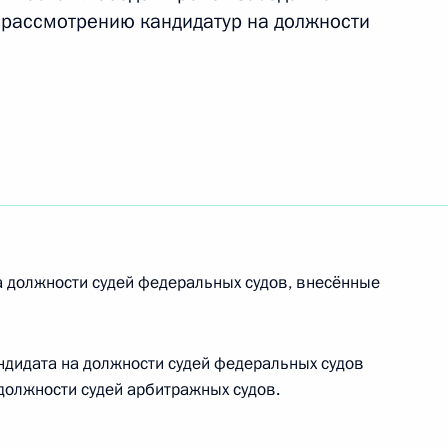
 рассмотрению кандидатур на должности
ельному рассмотрению
деральных судов
 должности судей федеральных судов, внесённые
ельному рассмотрению
деральных судов
дидата на должности судей федеральных судов
должности судей арбитражных судов.