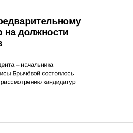
предварительному
 на должности
в
ента – начальника
рисы Брычёвой состоялось
 рассмотрению кандидатур