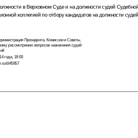
олжности в Верховном Суде и на должности судей Судебной
онной коллегией по отбору кандидатов на должности суде
дминистрация Президента
,
Комиссии и Советы
,
ному рассмотрению вопросов назначения судей
чий
14 года, 18:00
n.ru/d/45857