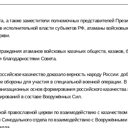
а, а также заместители полномочных представителей Прези
ов исполнительной власти субъектов РФ, атаманы войсковы
ркви.
раждения атаманов войсковых казачьих обществ, казаков, 
и благодарностями Совета.
оссийское казачество доказало верность народу России: д
 обороны для участия в специальной военной операции. В 
ганизационных основ формирования российского казачества 
ирований в составе Вооружённых Сил.
кой православной церкви по взаимодействию с казачеством
ля Синодального отдела по взаимодействию с Вооружённым
илла.