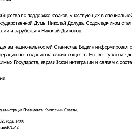
общества по поддержке казаков, участвующих в специально
Государственной Думы Николай Долуда. Содокладчиком ста
ссии и зарубежья» Николай Дьяконов.
о делам национальностей Станислав Бедкин информировал с
дерации по созданию казачьих обществ. Его выступление д
мых Государств, евразийской интеграции и связям с соот
ия.
дминистрация Президента
,
Комиссии и Советы
,
023 года, 14:00
n.ru/d/71542