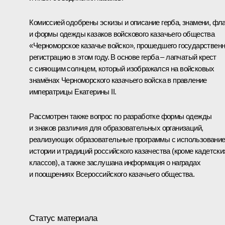
Комиссией одобрены эскизы и описание герба, знамени, фла
и формы одежды казаков войскового казачьего общества
«Черноморское казачье войско», прошедшего государствен
регистрацию в этом году. В основе герба – лапчатый крест
с сияющим солнцем, который изображался на войсковых
знамёнах Черноморского казачьего войска в правление
императрицы Екатерины II.
Рассмотрен также вопрос по разработке формы одежды
и знаков различия для образовательных организаций,
реализующих образовательные программы с использовани
истории и традиций российского казачества (кроме кадетски
классов), а также заслушана информация о наградах
и поощрениях Всероссийского казачьего общества.
Статус материала