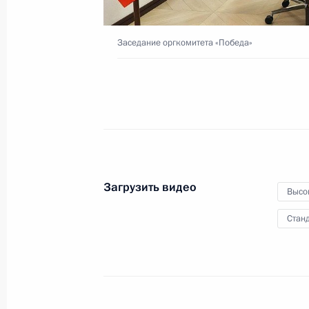
Заседание оргкомитета «Победа»
15 ноября 2022 года
Видео, 43 мин.
Загрузить видео
Высо
Станд
Торжественный вечер по случаю