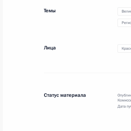
75-летия Федерального медико-
биологического агентства
Темы
Вели
Реги
9 ноября 2022 года
Видео, 37 мин.
Лица
Крас
Статус материала
Опублик
Комисс
Дата пу