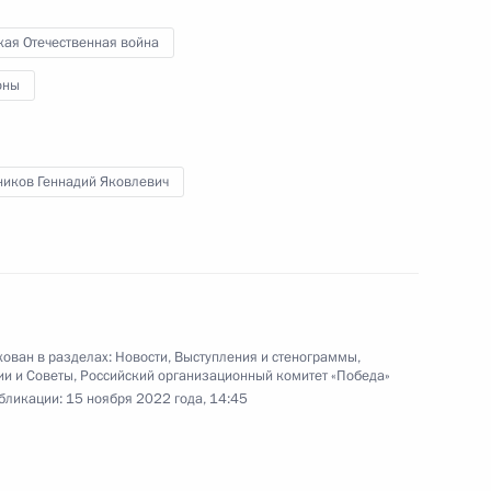
поддержки доходов семей
с детьми
кая Отечественная война
оны
8 ноября 2022 года
Видео, 38 мин.
ников Геннадий Яковлевич
ован в разделах:
Новости
,
Выступления и стенограммы
,
ии и Советы
,
Российский организационный комитет «Победа»
бликации:
15 ноября 2022 года, 14:45