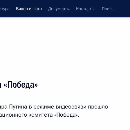
ктура
Видео и фото
Документы
Контакты
Поиск
си
ия, встречи
Встречи со СМИ
ноябрь, 2022
ть следующие материалы
а «Победа»
Совещание с членами
ира Путина в режиме видеосвязи прошло
Правительства
ационного комитета «Победа».