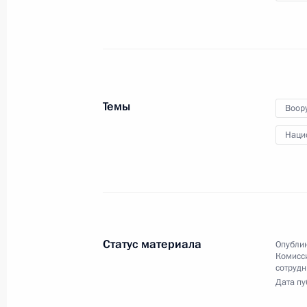
Пленарное заседание съезд
Темы
Воор
РСПП
Наци
16 марта 2017 года
Видео, 1 ч.
Статус материала
Опублик
Комисс
сотрудн
Дата пу