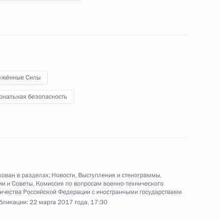
а
Заявления для прессы
ужённые Силы
по окончании российско-
ональная безопасность
армянских переговоров
15 марта 2017 года
Видео, 15 мин.
ован в разделах:
Новости
,
Выступления и стенограммы
,
ии и Советы
,
Комиссия по вопросам военно-технического
ичества Российской Федерации с иностранными государствами
бликации:
22 марта 2017 года, 17:30