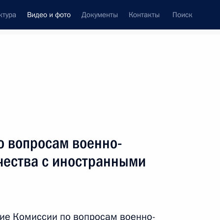
ктура
Видео и фото
Документы
Контакты
Поиск
си
ия, встречи
Встречи со СМИ
март, 2017
ть следующие материалы
о вопросам военно-
чества с иностранными
Вручение премий
Президента молодым
деятелям культуры
ие Комиссии по вопросам военно-