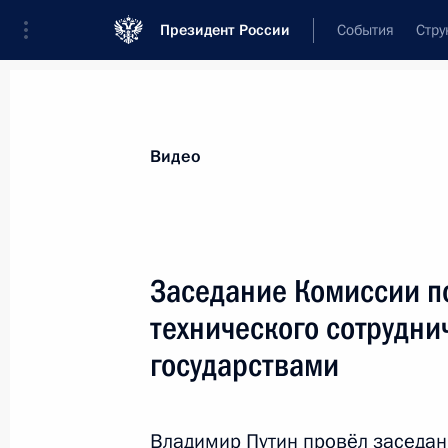
Президент России
События
Стру
Видеозаписи
Фотографии
Аудиозапи
Все материалы
Выступления
Совещан
Видео
Показа
Заседание Комиссии п
технического сотрудни
государствами
Торжественный вечер,
посвящённый Дню войск
Росгвардии
Владимир Путин провёл заседан