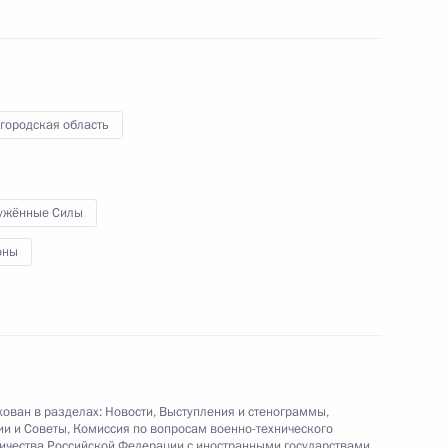
оенно-технического
4
42м
сударствами
ть, Ново-Огарёво
городская область
к
ужённые Силы
оенно-технического
оны
4
4м
сударствами
ь
ован в разделах:
Новости
,
Выступления и стенограммы
,
ии и Советы
,
Комиссия по вопросам военно-технического
ичества Российской Федерации с иностранными государствами