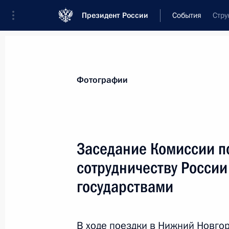
Президент России
События
Стру
Президент
Администрация
Государст
Новости
Сведения о комиссиях и совет
Фотографии
Отдельная комиссия или совет
Комиссия по вопросам военно-техническ
Заседание Комиссии п
сотрудничеству Росси
государствами
Комиссия по вопросам военно-
В ходе поездки в Нижний Новго