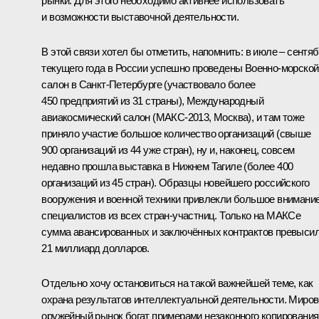
рынки. Для этого необходимо активнее использовать
и возможности выставочной деятельности.
В этой связи хотел бы отметить, напомнить: в июле – сентя
текущего года в России успешно проведены Военно-морской
салон в Санкт-Петербурге (участвовало более
450 предприятий из 31 страны), Международный
авиакосмический салон (МАКС-2013, Москва), и там тоже
приняло участие большое количество организаций (свыше
900 организаций из 44 уже стран), ну и, наконец, совсем
недавно прошла выставка в Нижнем Тагиле (более 400
организаций из 45 стран). Образцы новейшего российского
вооружения и военной техники привлекли большое внимани
специалистов из всех стран-участниц. Только на МАКСе
сумма авансированных и заключённых контрактов превыси
21 миллиард долларов.
Отдельно хочу остановиться на такой важнейшей теме, как
охрана результатов интеллектуальной деятельности. Миро
оружейный рынок богат примерами незаконного копирования