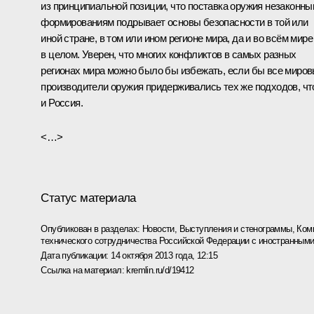
из принципиальной позиции, что поставка оружия незаконн
формированиям подрывает основы безопасности в той или
иной стране, в том или ином регионе мира, да и во всём мире
в целом. Уверен, что многих конфликтов в самых разных
регионах мира можно было бы избежать, если бы все миро
производители оружия придерживались тех же подходов, чт
и Россия.
<…>
Статус материала
Опубликован в разделах:
Новости
,
Выступления и стенограммы
,
Ком
технического сотрудничества Российской Федерации с иностранным
Дата публикации:
14 октября 2013 года, 12:15
Ссылка на материал:
kremlin.ru/d/19412