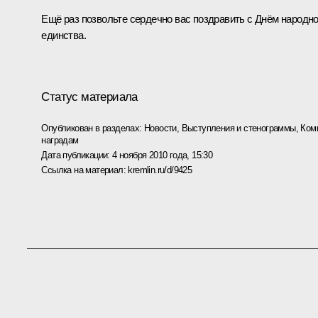
Ещё раз позвольте сердечно вас поздравить с Днём народно
единства.
Статус материала
Опубликован в разделах:
Новости
,
Выступления и стенограммы
,
Ком
наградам
Дата публикации:
4 ноября 2010 года, 15:30
Ссылка на материал:
kremlin.ru/d/9425