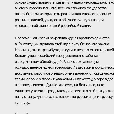
основа существования и развития нашего многонационально
многоконфессионального, весьма сложного государства,
нашей богатой истории, которая впитала множество самых
разных традиций, укладов и обычаев культуры нашей
многоязычной и многоликой российской нации.
Современная Россия закрепила идею народного единства
в Конституции, придала этой идее силу Основного закона.
Напомню, что в преамбуле, по сути, в первых строках нашей
Конституции российский народ заявляет о себе как
о соединённом общей судьбой, как о сохраняющем
государственное единство народе. И здесь же, в юридическ
документе, говорится о вещах очень далёких от юридическо
терминологии: о любви и уважении к Отечеству, о вере в доб
и справедливость. Думаю, что сегодня День народного
единства уже стал праздником для всех, кто любит и уважа
нашу страну, для всех, кто говорит по‑русски и ценит русску
культуру.