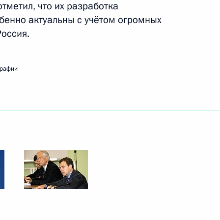
тметил, что их разработка
бенно актуальны с учётом огромных
Россия.
учения государственных
18
10м
графии
Президенте