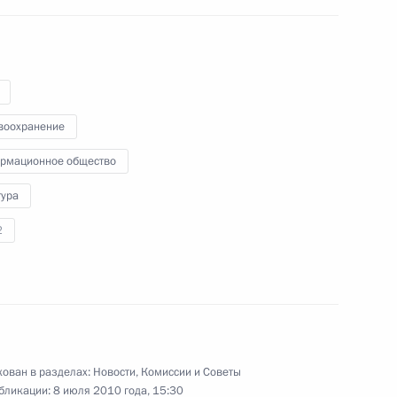
о награждении
дников металлургических
воохранение
рмационное общество
тура
2
ова орденом «За заслуги
ован в разделах:
Новости
,
Комиссии и Советы
бликации:
8 июля 2010 года, 15:30