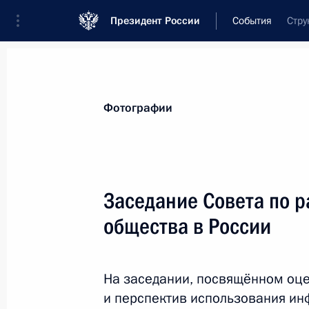
Президент России
События
Стру
Президент
Администрация
Государст
Новости
Сведения о комиссиях и совет
Фотографии
Отдельная комиссия или совет
Все комиссии и советы
Заседание Совета по 
общества в России
На заседании, посвящённом оце
и перспектив использования и
Показа