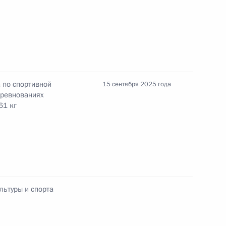
комиссии
3
5м
а по спортивной
15 сентября 2025 года
ельному рассмотрению
оревнованиях
кращения их полномочий
61 кг
ик
едителю чемпионата мира
льтуры и спорта
 Загребе (Хорватия)
е в весовой категории до 61