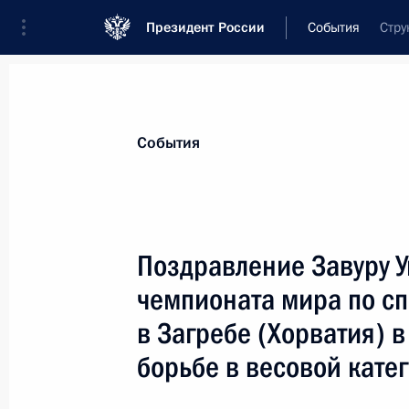
Президент России
События
Стру
Президент
Администрация
Государст
Новости
Сведения о комиссиях и совет
События
Отдельная комиссия или совет
Все комиссии и советы
Поздравление Завуру У
чемпионата мира по сп
в Загребе (Хорватия) 
борьбе в весовой катег
Показа