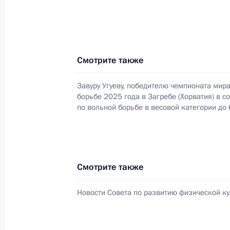
Заседание Военно-промышленной 
19 сентября 2025 года, 20:00
Пермь
Смотрите также
17 сентября 2025 года, среда
Завуру Угуеву, победителю чемпионата мир
Заседание Комиссии по предварит
борьбе 2025 года в Загребе (Хорватия) в с
вопросов назначения судей и пре
по вольной борьбе в весовой категории до 
17 сентября 2025 года, 12:00
15 сентября 2025 года, понедельн
Смотрите также
Поздравление Завуру Угуеву – поб
Новости Совета по развитию физической ку
по спортивной борьбе 2025 года в
в соревнованиях по вольной борьб