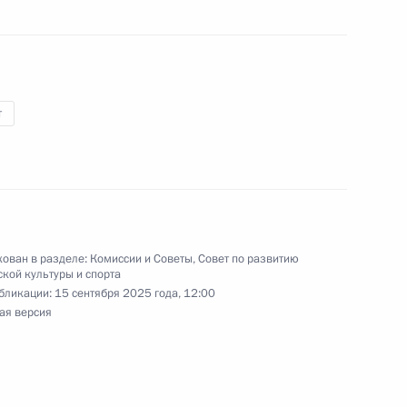
т
гражданства
ован в разделе:
Комиссии и Советы
,
Совет по развитию
частие во Всероссийском
кой культуры и спорта
бликации:
15 сентября 2025 года, 12:00
ая версия