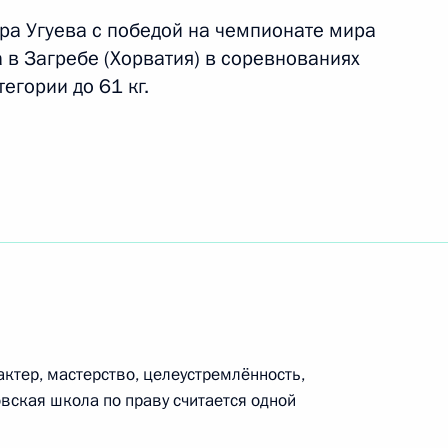
ра Угуева с победой на чемпионате мира
 в Загребе (Хорватия) в соревнованиях
кадровой политики
егории до 61 кг.
твенных органах
ие коллегии Совета
2
ктер, мастерство, целеустремлённость,
вская школа по праву считается одной