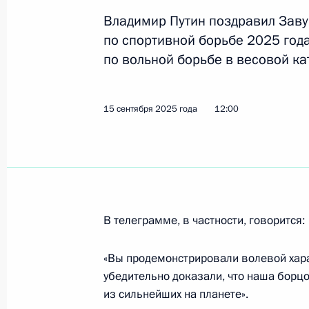
Владимир Путин поздравил Заву
по спортивной борьбе 2025 года
Заседание Комиссии по вопросам 
по вольной борьбе в весовой кат
в некоторых федеральных государс
24 сентября 2025 года, 18:00
15 сентября 2025 года
12:00
23 сентября 2025 года, вторник
Елена Ямпольская провела заседан
по новому российскому стилю
23 сентября 2025 года, 16:00
В телеграмме, в частности, говорится:
«Вы продемонстрировали волевой хара
убедительно доказали, что наша борцо
19 сентября 2025 года, пятница
из сильнейших на планете».