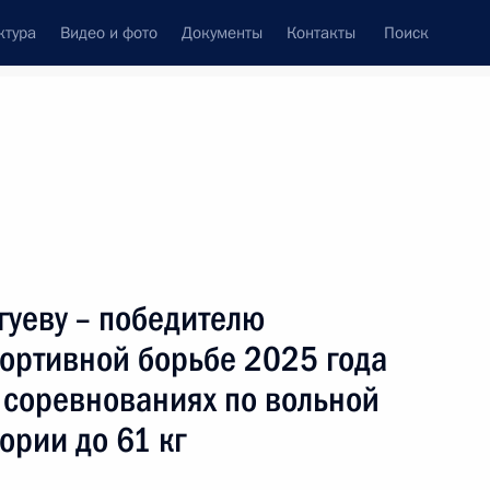
ктура
Видео и фото
Документы
Контакты
Поиск
венный Совет
Совет Безопасности
Комиссии и советы
ах
сентябрь, 2025
Показать
гуеву – победителю
ортивной борьбе 2025 года
в соревнованиях по вольной
ории до 61 кг
ть следующие материалы