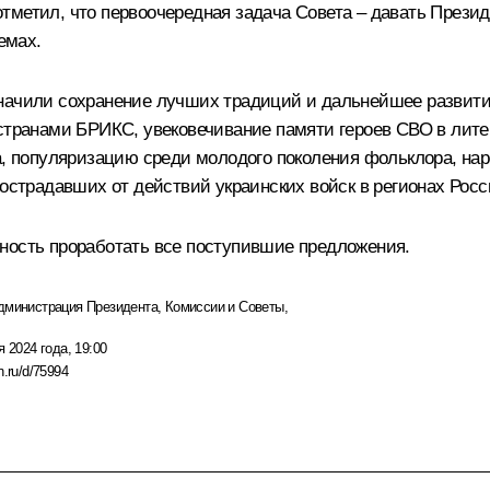
тметил, что первоочередная задача Совета – давать Презид
емах.
значили сохранение лучших традиций и дальнейшее развити
странами БРИКС, увековечивание памяти героев СВО в лите
а, популяризацию среди молодого поколения фольклора, нар
пострадавших от действий украинских войск в регионах Рос
ность проработать все поступившие предложения.
дминистрация Президента
,
Комиссии и Советы
,
я 2024 года, 19:00
n.ru/d/75994