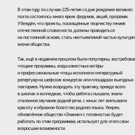
В этом году по случаю 225-летия со дня рождения великого
поэта состоялось много ярких форумов, акций, программ.
Убеждён, что проекты, посвящённые творчеству гениев
отечественной словесности, должны проводиться
на постоянной основе, стать неотъемлемой частью культурн
жизни общества.
Так, ещё в недавнем прошлом были популярны, востребова
чтецкие программы, когда известные актёры
и профессиональные чтецы исполняли литературный
репертуар на шефских концертах или площадках выездных
лекториев. Нужно возродить эту практику, прежде всего
в школах и колледжах, чтобы ребята слышали, знали
эталонное звучание родной речи, с юных лет впитывали
красоту и образное богатство родного языка. Уверен,
обновлённое общество «Знание» с готовностью будет
работать по этим программам, использует для этого свои
возросшие возможности.