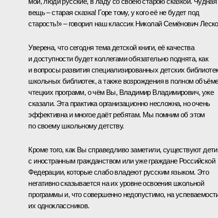
мои, люди русские, в ладу со своею старою сказкой. Чудная
вещь – старая сказка! Горе тому, у кого её не будет под
старость!» – говорил наш классик Николай Семёнович Леско
Уверена, что сегодня тема детской книги, её качества
и доступности будет коллегами обязательно поднята, как
и вопросы развития специализированных детских библиотек
школьных библиотек, а также возрождения в полном объём
чтецких программ, о чём Вы, Владимир Владимирович, уже
сказали. Эта практика организационно несложна, но очень
эффективна и многое даёт ребятам. Мы помним об этом
по своему школьному детству.
Кроме того, как Вы справедливо заметили, существуют дети
с иностранным гражданством или уже граждане Российской
Федерации, которые слабо владеют русским языком. Это
негативно сказывается на их уровне освоения школьной
программы и, что совершенно недопустимо, на успеваемост
их одноклассников.