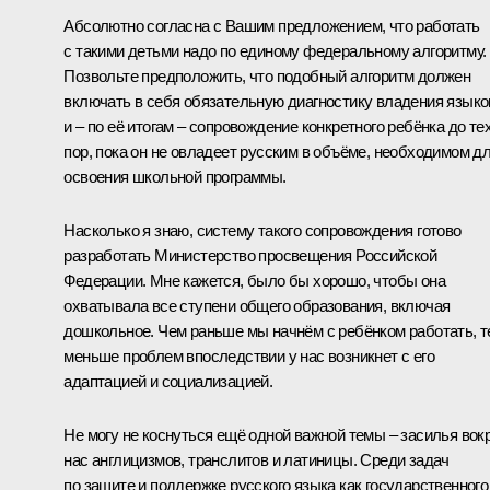
Абсолютно согласна с Вашим предложением, что работать
с такими детьми надо по единому федеральному алгоритму.
Позвольте предположить, что подобный алгоритм должен
включать в себя обязательную диагностику владения язык
и – по её итогам – сопровождение конкретного ребёнка до те
пор, пока он не овладеет русским в объёме, необходимом д
освоения школьной программы.
Насколько я знаю, систему такого сопровождения готово
разработать Министерство просвещения Российской
Федерации. Мне кажется, было бы хорошо, чтобы она
охватывала все ступени общего образования, включая
дошкольное. Чем раньше мы начнём с ребёнком работать, 
меньше проблем впоследствии у нас возникнет с его
адаптацией и социализацией.
Не могу не коснуться ещё одной важной темы – засилья вок
нас англицизмов, транслитов и латиницы. Среди задач
по защите и поддержке русского языка как государственного