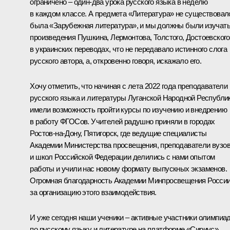
ограничено – один-два урока русского языка в неделю
в каждом классе. А предмета «Литература» не существовал
была «Зарубежная литература», и мы должны были изучат
произведения Пушкина, Лермонтова, Толстого, Достоевского
в украинских переводах, что не передавало истинного слога
русского автора, а, откровенно говоря, искажало его.
Хочу отметить, что начиная с лета 2022 года преподаватели
русского языка и литературы Луганской Народной Республи
имели возможность пройти курсы по изучению и внедрению
в работу ФГОСов. Учителей радушно приняли в городах
Ростов-на-Дону, Пятигорск, где ведущие специалисты
Академии Министерства просвещения, преподаватели вузо
и школ Российской Федерации делились с нами опытом
работы и учили нас новому формату выпускных экзаменов.
Огромная благодарность Академии Минпросвещения Росси
за организацию этого взаимодействия.
И уже сегодня наши ученики – активные участники олимпиа
по русскому языку и литературе на платформе «Сириус»,