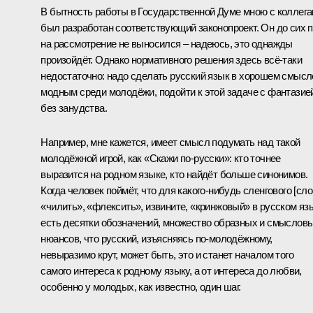
В бытность работы в Государственной Думе мною с коллег
был разработан соответствующий законопроект. Он до сих 
на рассмотрение не выносился – надеюсь, это однажды
произойдёт. Однако нормативного решения здесь всё-таки
недостаточно: надо сделать русский язык в хорошем смысл
модным среди молодёжи, подойти к этой задаче с фантазие
без занудства.
Например, мне кажется, имеет смысл подумать над такой
молодёжной игрой, как «Скажи по-русски»: кто точнее
выразится на родном языке, кто найдёт больше синонимов.
Когда человек поймёт, что для какого-нибудь сленгового [сло
«чилить», «флексить», извините, «кринжовый» в русском яз
есть десятки обозначений, множество образных и смыслов
нюансов, что русский, изъясняясь по-молодёжному,
невыразимо крут, может быть, это и станет началом того
самого интереса к родному языку, а от интереса до любви,
особенно у молодых, как известно, один шаг.