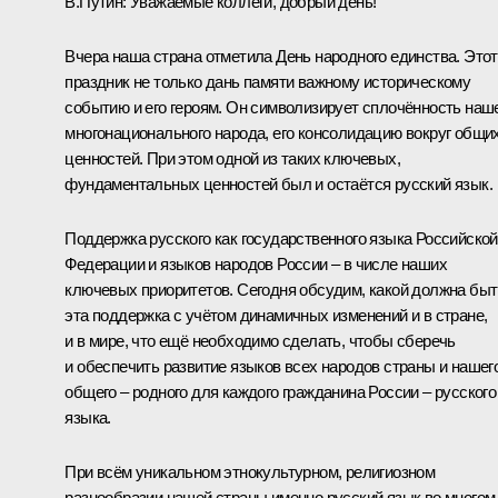
В.Путин:
Уважаемые коллеги, добрый день!
Вчера наша страна отметила День народного единства. Этот
праздник не только дань памяти важному историческому
событию и его героям. Он символизирует сплочённость наш
многонационального народа, его консолидацию вокруг общи
ценностей. При этом одной из таких ключевых,
фундаментальных ценностей был и остаётся русский язык.
Поддержка русского как государственного языка Российской
Федерации и языков народов России – в числе наших
ключевых приоритетов. Сегодня обсудим, какой должна быт
эта поддержка с учётом динамичных изменений и в стране,
и в мире, что ещё необходимо сделать, чтобы сберечь
и обеспечить развитие языков всех народов страны и нашег
общего – родного для каждого гражданина России – русского
языка.
При всём уникальном этнокультурном, религиозном
разнообразии нашей страны именно русский язык во многом