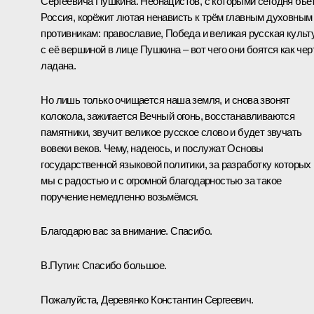
Сергеевича Пушкина. Неонацистов, с которыми сегодня бьё
Россия, корёжит лютая ненависть к трём главным духовным
противникам: православие, Победа и великая русская культ
с её вершиной в лице Пушкина – вот чего они боятся как чер
ладана.
Но лишь только очищается наша земля, и снова звонят
колокола, зажигается Вечный огонь, восстанавливаются
памятники, звучит великое русское слово и будет звучать
вовеки веков. Чему, надеюсь, и послужат Основы
государственной языковой политики, за разработку которых
мы с радостью и с огромной благодарностью за такое
поручение немедленно возьмёмся.
Благодарю вас за внимание. Спасибо.
В.Путин:
Спасибо большое.
Пожалуйста, Деревянко Константин Сергеевич.