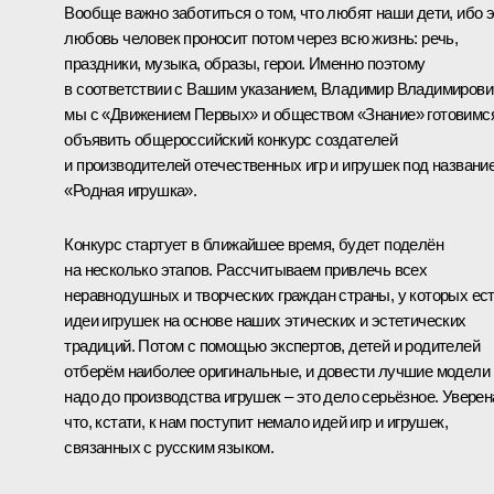
Вообще важно заботиться о том, что любят наши дети, ибо 
любовь человек проносит потом через всю жизнь: речь,
праздники, музыка, образы, герои. Именно поэтому
в соответствии с Вашим указанием, Владимир Владимирови
мы с «Движением Первых» и обществом «Знание» готовимс
объявить общероссийский конкурс создателей
и производителей отечественных игр и игрушек под названи
«Родная игрушка».
Конкурс стартует в ближайшее время, будет поделён
на несколько этапов. Рассчитываем привлечь всех
неравнодушных и творческих граждан страны, у которых ес
идеи игрушек на основе наших этических и эстетических
традиций. Потом с помощью экспертов, детей и родителей
отберём наиболее оригинальные, и довести лучшие модели
надо до производства игрушек – это дело серьёзное. Уверен
что, кстати, к нам поступит немало идей игр и игрушек,
связанных с русским языком.