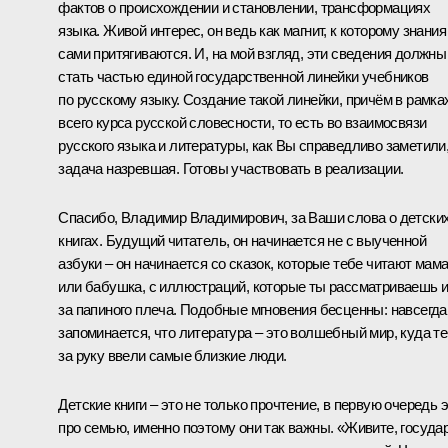
фактов о происхождении и становлении, трансформациях
языка. Живой интерес, он ведь как магнит, к которому знания
сами притягиваются. И, на мой взгляд, эти сведения должны
стать частью единой государственной линейки учебников
по русскому языку. Создание такой линейки, причём в рамка
всего курса русской словесности, то есть во взаимосвязи
русского языка и литературы, как Вы справедливо заметили,
задача назревшая. Готовы участвовать в реализации.
Спасибо, Владимир Владимирович, за Ваши слова о детски
книгах. Будущий читатель, он начинается не с выученной
азбуки – он начинается со сказок, которые тебе читают мам
или бабушка, с иллюстраций, которые ты рассматриваешь и
за папиного плеча. Подобные мгновения бесценны: навсегда
запоминается, что литература – это волшебный мир, куда т
за руку ввели самые близкие люди.
Детские книги – это не только прочтение, в первую очередь 
про семью, именно поэтому они так важны. «Живите, госуда