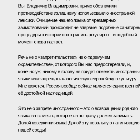
Вы, Владимир Владимирович, прямо обозначили
противодействие излишнему использованию иностранной
лексики. Очищение нашего языка от чрезмерных
заимствований происходит не впервые: подобные санитарн
процедуры в истории повторялись регулярно – и подобный
момент снова настаёт.
Речь не о «запретительстве», не о «дремучем
охранительстве», от которого Вы нас предостерегали, и,
конечно уж, никому в голову не придёт отменять иностранны
языки или запрещать классическую европейскую культуру.
Мне кажется, Россия вообще сейчас является единственно
её достойной наследницей.
Это не о запрете иностранного – это о возвращении родного
языка на то место, которое он по праву должен занимать.
Долой коверкинги языка! Долой эту повальную латинизацию
нашей среды!