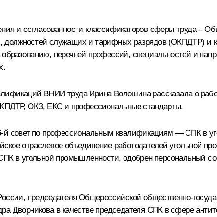
ния и согласованности классификаторов сферы труда – Об
, должностей служащих и тарифных разрядов (ОКПДТР) и к
образованию, перечней профессий, специальностей и напра
х.
лификаций ВНИИ труда Ирина Волошина рассказала о работ
ОКПДТР, ОКЗ, ЕКС и профессиональные стандарты.
46-й совет по профессиональным квалификациям ― СПК в у
йское отраслевое объединение работодателей угольной п
СПК в угольной промышленности, одобрен персональный сос
 России, председателя Общероссийской общественно-госуд
дра Дворникова в качестве председателя СПК в сфере анти