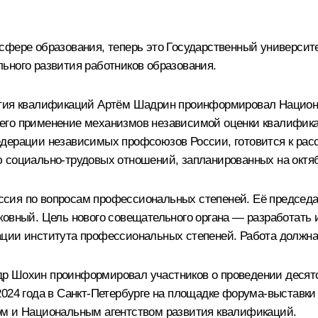
 сфере образования, теперь это Государственный универси
ьного развития работников образования.
вития квалификаций Артём Шадрин проинформировал Национ
его применение механизмов независимой оценки квалифика
едерации независимых профсоюзов России, готовится к рас
 социально-трудовых отношений, запланированных на октябр
сия по вопросам профессиональных степеней. Её председат
ковный. Цель нового совещательного органа ― разработать
ции института профессиональных степеней. Работа должна 
р Шохин проинформировал участников о проведении десят
2024 года в Санкт-Петербурге на площадке форума-выставк
ом и Национальным агентством развития квалификаций.