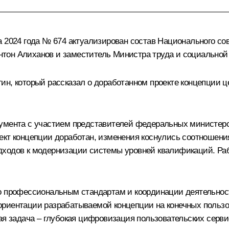
 2024 года № 674 актуализирован состав Национального со
нтон Алиханов и заместитель Министра труда и социально
гин, который рассказал о доработанном проекте концепции
кумента с участием представителей федеральных министер
оект концепции доработан, изменения коснулись соотношен
дходов к модернизации системы уровней квалификаций. Раб
по профессиональным стандартам и координации деятельно
риентации разрабатываемой концепции на конечных пользов
ная задача – глубокая цифровизация пользовательских серв