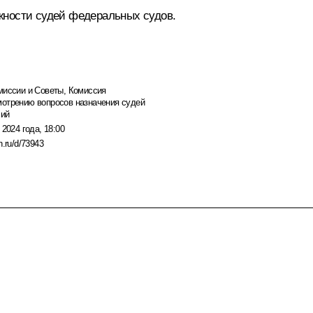
жности судей федеральных судов.
миссии и Советы
,
Комиссия
мотрению вопросов назначения судей
чий
 2024 года, 18:00
n.ru/d/73943