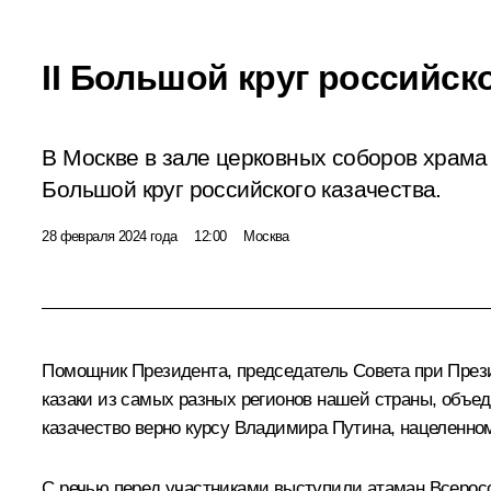
II Большой круг российск
В Москве в зале церковных соборов храма
Большой круг российского казачества.
28 февраля 2024 года
12:00
Москва
Помощник Президента, председатель Совета при През
казаки из самых разных регионов нашей страны, объед
казачество верно курсу Владимира Путина, нацеленно
С речью перед участниками выступили атаман Всерос