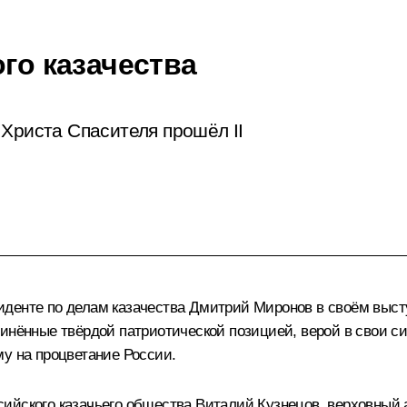
ого казачества
 Христа Спасителя прошёл II
иденте по делам казачества
Дмитрий Миронов
в своём выст
инённые твёрдой патриотической позицией, верой в свои сил
му на процветание России.
сийского казачьего общества Виталий Кузнецов, верховный