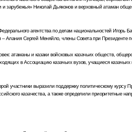
ии и зарубежья» Николай Дьяконов и верховный атаман общ
едерального агентства по делам национальностей Игорь Б
я – Алания
Сергей Меняйло
, члены Совета при Президенте п
овек: атаманы и казаки войсковых казачьих обществ, общер
ходящих в Ассоциацию казачьих вузов, учащиеся казачьих 
торой участники выразили поддержку политическому курсу 
сийского казачества, а также определили приоритетные на